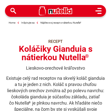
Open M
Home
Inšpirujte sa
Nájdite svoj recept s nátierkou Nutella
®
RECEPT
Koláčiky Gianduia s
nátierkou Nutella
®
Lieskovo-orechové kráľovstvo
Existuje celý rad receptov na skvelý koláč gianduia
a tu je jeden z nich. Koláč s pravou chuťou
lieskových orechov zvnútra až po polevu navrchu:
čokoláda gianduia je súčasťou základu, zatiaľ
čo Nutella
je plnkou navrchu. Ak hľadáte niečo
®
špeciálne, na čom by ste si vyskúšali svoje