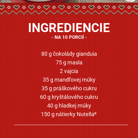
INGREDIENCIE
NA 10 PORCIÍ
80 g čokolády gianduia
75 g masla
2 vajcia
35 g mandľovej múky
35 g práškového cukru
60 g kryštálového cukru
40 g hladkej múky
150 g nátierky Nutella
®