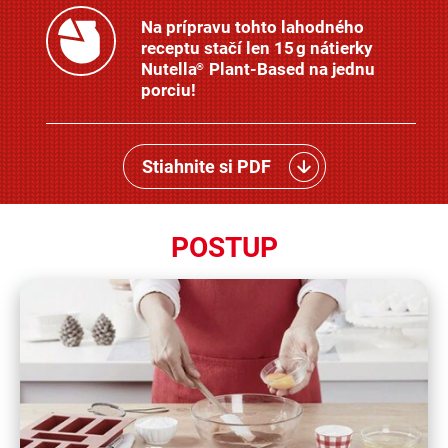
Na prípravu tohto lahodného
receptu stačí len 15 g nátierky
Nutella
Plant-Based na jednu
®
porciu!
Stiahnite si PDF
POSTUP