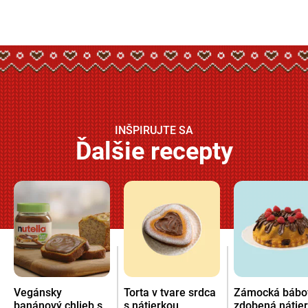
INŠPIRUJTE SA
Ďalšie recepty
Vegánsky
Torta v tvare srdca
Zámocká bábo
banánový chlieb s
s nátierkou
zdobená nátie