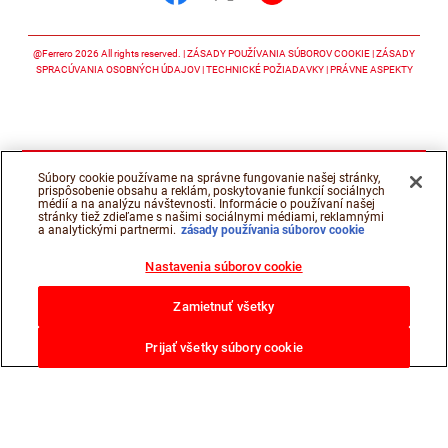
Sledujte nás facebook
Sledujte nás twitter
Sledujte nás y
@Ferrero 2026 All rights reserved.
ZÁSADY POUŽÍVANIA SÚBOROV COOKIE
ZÁSADY
SPRACÚVANIA OSOBNÝCH ÚDAJOV
TECHNICKÉ POŽIADAVKY
PRÁVNE ASPEKTY
Súbory cookie používame na správne fungovanie našej stránky,
prispôsobenie obsahu a reklám, poskytovanie funkcií sociálnych
médií a na analýzu návštevnosti. Informácie o používaní našej
stránky tiež zdieľame s našimi sociálnymi médiami, reklamnými
a analytickými partnermi.
zásady používania súborov cookie
Nastavenia súborov cookie
Zamietnuť všetky
Prijať všetky súbory cookie