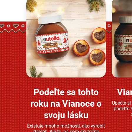
Podeľte sa tohto
Via
Zjistěte více
roku na Vianoce o
Upečte si
podeľte 
svoju lásku
Existuje mnoho možností, ako vyrobiť
darček. Ale to, na čom skutočne