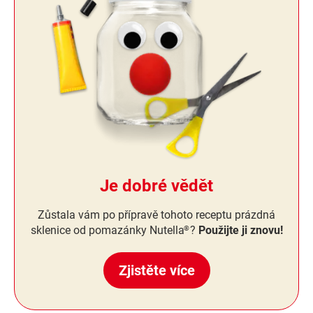
Je dobré vědět
Zůstala vám po přípravě tohoto receptu prázdná
sklenice od pomazánky Nutella
?
Použijte ji znovu!
®
Zjistěte více