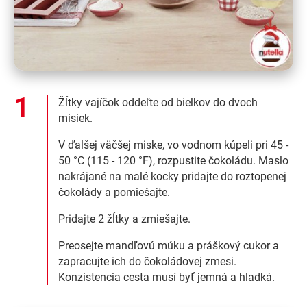
Žĺtky vajíčok oddeľte od bielkov do dvoch
misiek.
V ďalšej väčšej miske, vo vodnom kúpeli pri 45 -
50 °C (115 - 120 °F), rozpustite čokoládu. Maslo
nakrájané na malé kocky pridajte do roztopenej
čokolády a pomiešajte.
Pridajte 2 žĺtky a zmiešajte.
Preosejte mandľovú múku a práškový cukor a
zapracujte ich do čokoládovej zmesi.
Konzistencia cesta musí byť jemná a hladká.