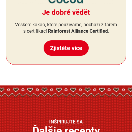
Je dobré vědět
Veškeré kakao, které používáme, pochází z farem
s certifikací
Rainforest Alliance Certified
.
Zjistěte více
INŠPIRUJTE SA
Ďalšie recepty