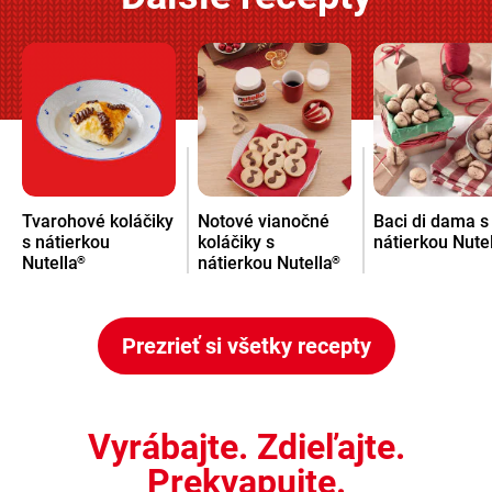
Tvarohové koláčiky
Notové vianočné
Baci di dama s
s nátierkou
koláčiky s
nátierkou Nute
Nutella
nátierkou Nutella
®
®
Prezrieť si všetky recepty
Vyrábajte. Zdieľajte.
Prekvapujte.