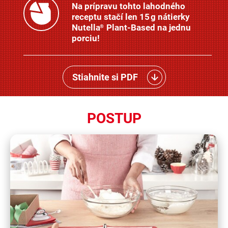
Na prípravu tohto lahodného
receptu stačí len 15 g nátierky
Nutella
Plant-Based na jednu
®
porciu!
Stiahnite si PDF
POSTUP