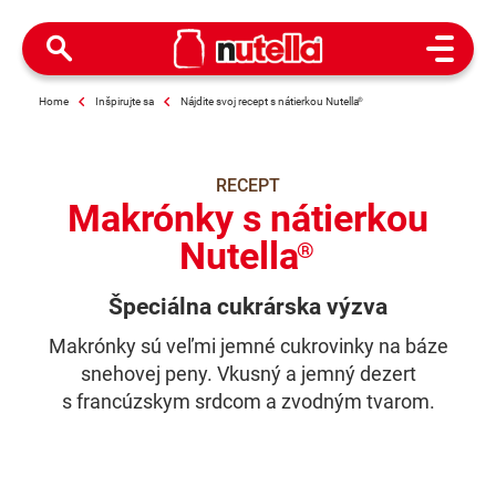
Open M
Home
Inšpirujte sa
Nájdite svoj recept s nátierkou Nutella
®
RECEPT
Makrónky s nátierkou
Nutella
®
Špeciálna cukrárska výzva
Makrónky sú veľmi jemné cukrovinky na báze
snehovej peny. Vkusný a jemný dezert
s francúzskym srdcom a zvodným tvarom.