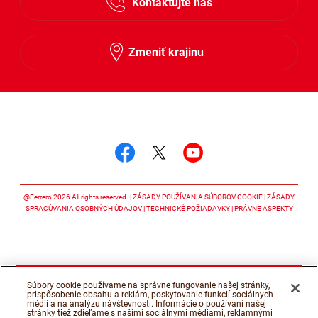
Kontaktujte nás
Slovensky
Zmeniť krajinu
Sledujte nás
Sledujte nás facebook
Sledujte nás twitter
Sledujte nás y
@Ferrero 2026 All rights reserved.
ZÁSADY POUŽÍVANIA SÚBOROV COOKIE
ZÁSADY
SPRACÚVANIA OSOBNÝCH ÚDAJOV
TECHNICKÉ POŽIADAVKY
PRÁVNE ASPEKTY
Súbory cookie používame na správne fungovanie našej stránky,
prispôsobenie obsahu a reklám, poskytovanie funkcií sociálnych
médií a na analýzu návštevnosti. Informácie o používaní našej
stránky tiež zdieľame s našimi sociálnymi médiami, reklamnými