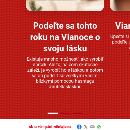
Podeľte sa tohto
Via
Zjistěte více
roku na Vianoce o
Upečte si
podeľte 
svoju lásku
Existuje mnoho možností, ako vyrobiť
darček. Ale to, na čom skutočne
záleží, je vyrobiť ho s láskou a potom
sa oň podeliť so všetkými vašimi
blízkymi pomocou hashtagu
#nutellaslaskou
Facebook
Twitter
Email
WhatsApp
Ak sa vám páči, zdieľajte na