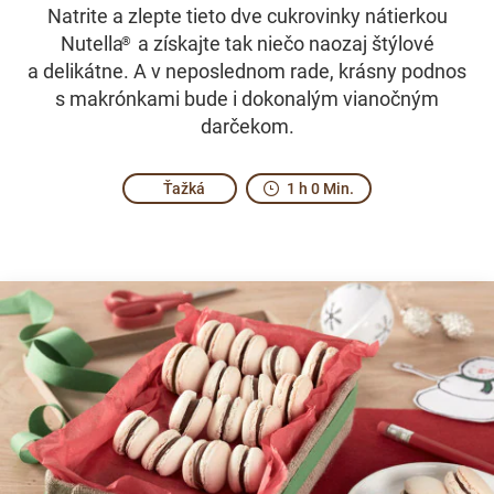
Natrite a zlepte tieto dve cukrovinky nátierkou
Nutella
a získajte tak niečo naozaj štýlové
®
a delikátne. A v neposlednom rade, krásny podnos
s makrónkami bude i dokonalým vianočným
darčekom.
Ťažká
1 h 0 Min.