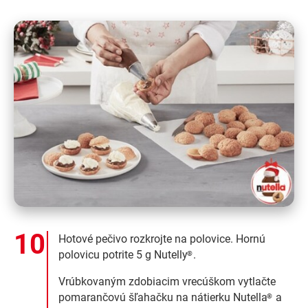
Hotové pečivo rozkrojte na polovice. Hornú
polovicu potrite 5 g Nutelly
.
®
Vrúbkovaným zdobiacim vrecúškom vytlačte
pomarančovú šľahačku na nátierku Nutella
a
®