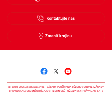
Česky
Kontaktujte nás
Slovensky
Zmeniť krajinu
Sledujte nás
Sledujte nás facebook
Sledujte nás twitter
Sledujte nás y
@Ferrero 2026 All rights reserved.
ZÁSADY POUŽÍVANIA SÚBOROV COOKIE
ZÁSADY
SPRACÚVANIA OSOBNÝCH ÚDAJOV
TECHNICKÉ POŽIADAVKY
PRÁVNE ASPEKTY