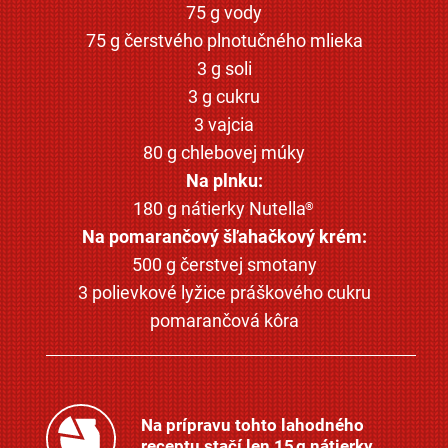
75 g vody
75 g čerstvého plnotučného mlieka
3 g soli
3 g cukru
3 vajcia
80 g chlebovej múky
Na plnku:
180 g nátierky Nutella
®
Na pomarančový šľahačkový krém:
500 g čerstvej smotany
3 polievkové lyžice práškového cukru
pomarančová kôra
Na prípravu tohto lahodného
receptu stačí len 15 g nátierky