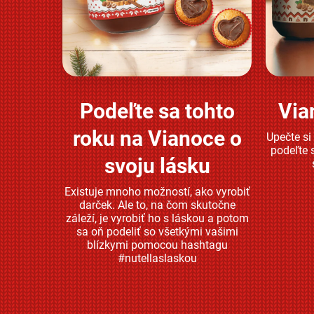
Podeľte sa tohto
Via
Zjistěte více
roku na Vianoce o
Upečte si
podeľte 
svoju lásku
Existuje mnoho možností, ako vyrobiť
darček. Ale to, na čom skutočne
záleží, je vyrobiť ho s láskou a potom
sa oň podeliť so všetkými vašimi
blízkymi pomocou hashtagu
#nutellaslaskou