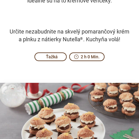
ideálne sú na to krémové venčeky.
Určite nezabudnite na skvelý pomarančový krém
a plnku z nátierky Nutella
. Kuchyňa volá!
®
Ťažká
2 h 0 Min.