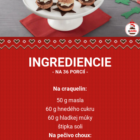
INGREDIENCIE
NA 36 PORCIÍ
Na craquelin:
50 g masla
60 g hnedého cukru
60 g hladkej múky
štipka soli
Na pečivo choux: