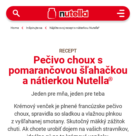
Open M
Home
Inšpirujte sa
Nájdite svoj recept s nátierkou Nutella
®
RECEPT
Pečivo choux s
pomarančovou šľahačkou
a nátierkou Nutella
®
Jeden pre mňa, jeden pre teba
Krémový venček je plnené francúzske pečivo
choux, spravidla so sladkou a vlažnou plnkou
z vyšľahanej smotany. Skutočný mäkký zážitok
chuti. Ak chcete urobiť dojem na vašich stravníkov,