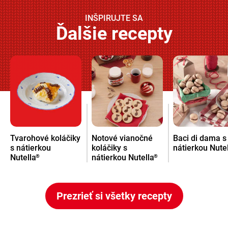
INŠPIRUJTE SA
Ďalšie recepty
Tvarohové koláčiky
Notové vianočné
Baci di dama s
s nátierkou
koláčiky s
nátierkou Nute
Nutella
nátierkou Nutella
®
®
Prezrieť si všetky recepty