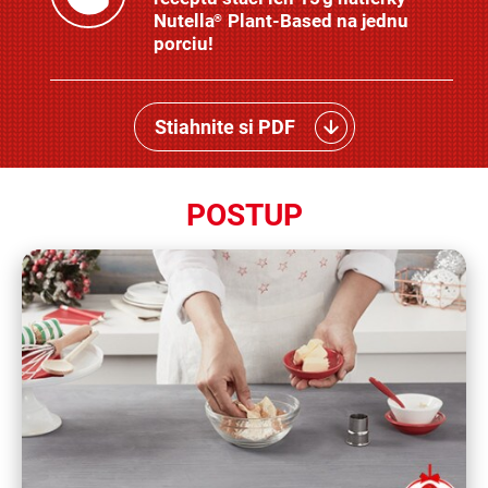
Nutella
Plant-Based na jednu
®
porciu!
Stiahnite si PDF
POSTUP