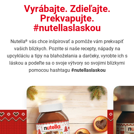
Vyrábajte. Zdieľajte.
Prekvapujte.
#nutellaslaskou
Nutella
vás chce inšpirovať a pomôže vám prekvapiť
®
vašich blízkych. Pozrite si naše recepty, nápady na
upcykláciu a tipy na blahoželania a darčeky, vyrobte ich s
láskou a podeľte sa o svoje výtvory so svojimi blízkymi
pomocou hashtagu
#nutellaslaskou