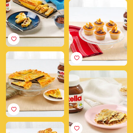
Cupcakes s nátierkou
Nutella®
Koláč z lístkového cesta s
nátierkou Nutella®
Palacinky s nátierkou
Nutella® a lieskovými
orechmi
Semifreddo z koláča
colomba s nátierkou