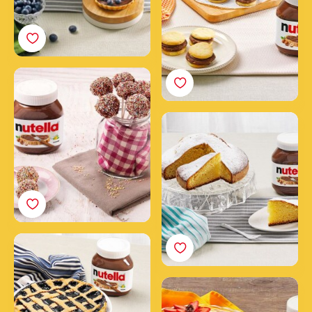
Nutella® tortové lízanky
Lieskovcový koláč s
nátierkou Nutella®
Koláč s nátierkou
Nutella<sup>®</sup> a
čučoriedkami
Minitortičky s nátierkou
Nutella® a jahodami