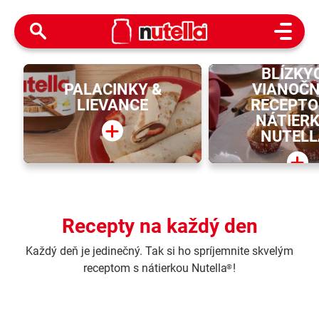
Open M
PREKVAPTE 
BLÍZKY
PALACINKY &
VIANOČ
LIEVANCE
RECEPTO
NÁTIER
NUTELL
Recepty na každý den
Každý deň je jedinečný. Tak si ho spríjemnite skvelým
receptom s nátierkou Nutella
!
®