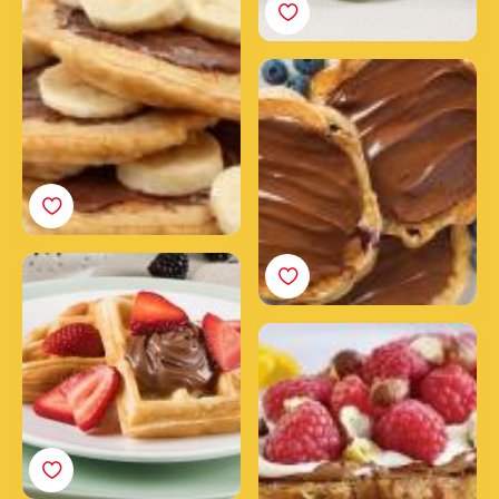
Banánové lievance s
nátierkou Nutella®
Jogurtové lievance s
čučoriedkami a nátierkou
Nutella®
Belgická vafľa s jahodami
a nátierkou Nutella®
Francúzsky toast z
croissantu s nátierkou
Nutella®