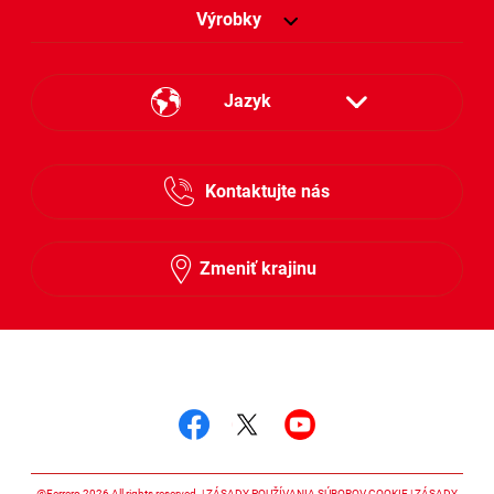
Výrobky
Jazyk
Česky
Kontaktujte nás
Slovensky
Zmeniť krajinu
Sledujte nás
Sledujte nás facebook
Sledujte nás twitter
Sledujte nás y
@Ferrero 2026 All rights reserved.
ZÁSADY POUŽÍVANIA SÚBOROV COOKIE
ZÁSADY