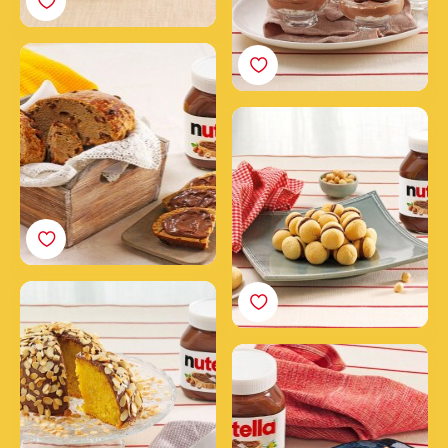
Sladký chlieb s
hrozienkami a nátierkou
Nutella®
Baci di Dama (talianske
lieskovcové sušienky) s
nátierkou Nutella®
Parrozzo v mandľovej
kruste s nátierkou Nutella®
Broskyne s nátierkou
Nutella® a amaretti