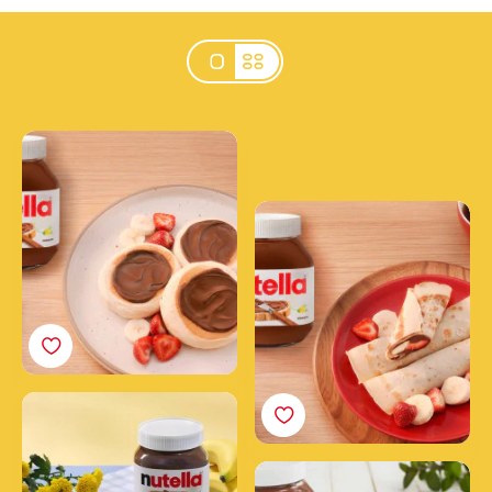
Nadýchané lievance s
nátierkou Nutella®
Palacinky s nátierkou
Nutella<sup>®</sup>
Krehké sušienky s nátierkou
Nutella® a banánmi
Cupcakes s polevou a