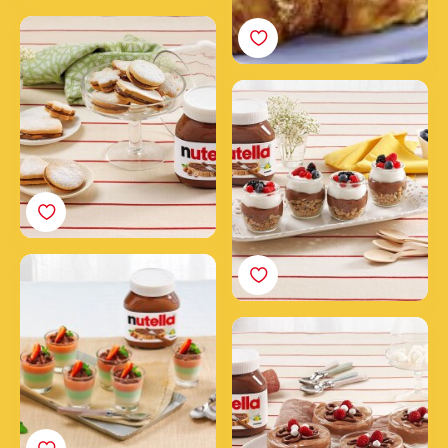
Sušienky plnené nátierkou
Nutella®
Jogurt s müsli a nátierkou
Nutella®
Trojfarebná panna cotta s
nátierkou Nutella®
Mousse s nátierkou
Nutella®