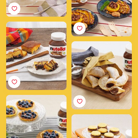
Višňový chlebíček s
nátierkou Nutella®
Zlatisté fagottini s náplňou
z nátierky Nutella®
Košíčky s čučoriedkami a
nátierkou Nutella®
Dvojfarebné sušienky s
nátierkou Nutella®