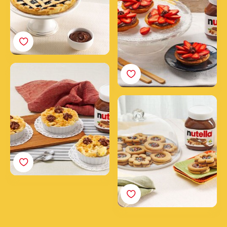
Jablkový koláč s posýpkou
s nátierkou Nutella®
Sušienky s nátierkou
Nutella®