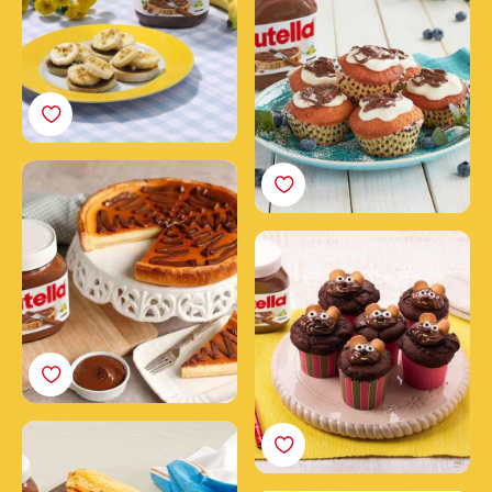
nátierkou Nutella®
Cheesecake s nátierkou
Nutella®
Mickey Mouse cupcakes s
nátierkou Nutella®
Ovocná roláda s nátierkou
Nutella®