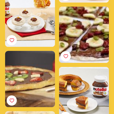
Nutella®
Raňajková pizza s
nátierkou Nutella®
Ovocná pizza s nátierkou
Nutella®
Ciambella s nátierkou
Nutella<sup>®</sup>®