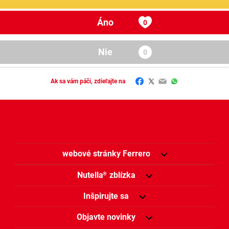
Áno
Nie
Facebook
Twitter
Email
WhatsApp
Ak sa vám páči, zdieľajte na
webové stránky Ferrero
Nutella
zblízka
®
Inšpirujte sa
Objavte novinky