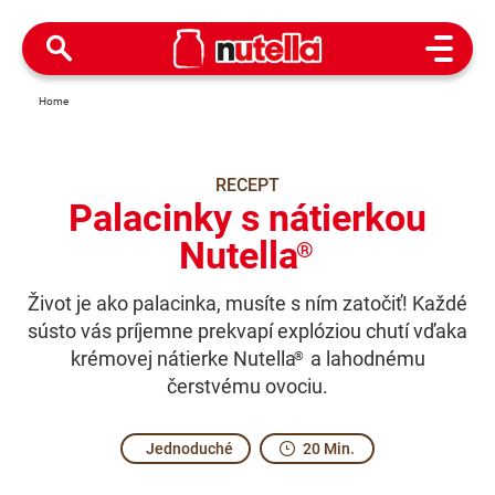
Open M
Home
RECEPT
Palacinky s nátierkou
Nutella
®
Život je ako palacinka, musíte s ním zatočiť! Každé
sústo vás príjemne prekvapí explóziou chutí vďaka
krémovej nátierke Nutella
a lahodnému
®
čerstvému ovociu.
Jednoduché
20 Min.