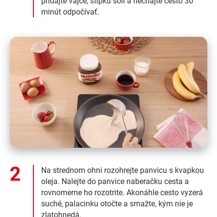
pridajte vajce, štipku soli a nechajte cesto 30
minút odpočívať.
Na strednom ohni rozohrejte panvicu s kvapkou
oleja. Nalejte do panvice naberačku cesta a
rovnomerne ho rozotrite. Akonáhle cesto vyzerá
suché, palacinku otočte a smažte, kým nie je
zlatohnedá.