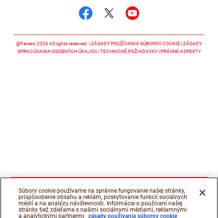
Sledujte nás facebook
Sledujte nás twitter
Sledujte nás y
@Ferrero 2026 All rights reserved.
ZÁSADY POUŽÍVANIA SÚBOROV COOKIE
ZÁSADY
SPRACÚVANIA OSOBNÝCH ÚDAJOV
TECHNICKÉ POŽIADAVKY
PRÁVNE ASPEKTY
Súbory cookie používame na správne fungovanie našej stránky,
prispôsobenie obsahu a reklám, poskytovanie funkcií sociálnych
médií a na analýzu návštevnosti. Informácie o používaní našej
stránky tiež zdieľame s našimi sociálnymi médiami, reklamnými
a analytickými partnermi.
zásady používania súborov cookie