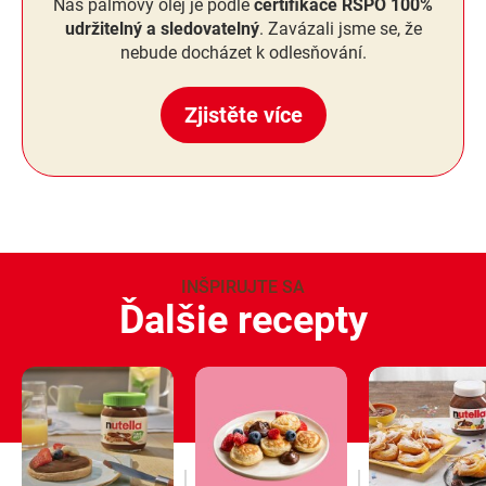
Náš palmový olej je podle
certifikace RSPO 100%
udržitelný a sledovatelný
. Zavázali jsme se, že
nebude docházet k odlesňování.
Zjistěte více
INŠPIRUJTE SA
Ďalšie recepty