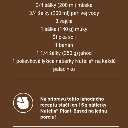
3/4 šálky (200 ml) mlieka
3/4 šálky (200 ml) perlivej vody
3 vajcia
1 šálka (140 g) múky
Štipka soli
1 banán
1 1/4 šálky (250 g) jahôd
1 polievková lyžica nátierky Nutella
na každú
®
palacinku
Na prípravu tohto lahodného
receptu stačí len 15 g nátierky
Nutella
Plant-Based na jednu
®
porciu!