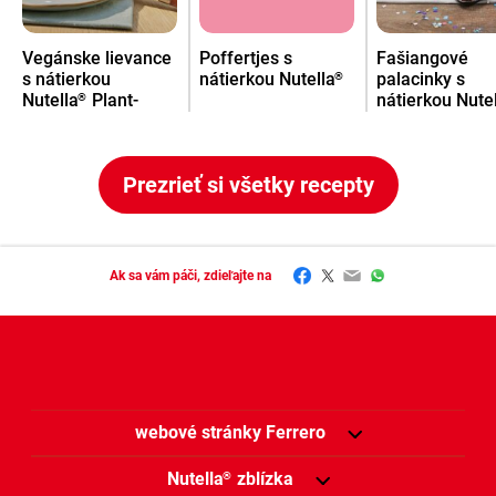
Vegánske lievance
Poffertjes s
Fašiangové
s nátierkou
nátierkou Nutella
palacinky s
®
Nutella
Plant-
nátierkou Nute
®
Based
s jablkami
Prezrieť si všetky recepty
Facebook
Twitter
Email
WhatsApp
Ak sa vám páči, zdieľajte na
webové stránky Ferrero
Nutella
zblízka
®