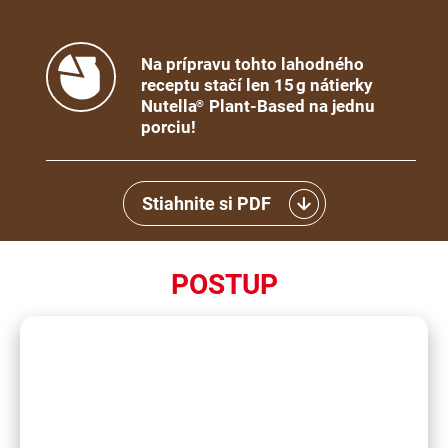
Na prípravu tohto lahodného
receptu stačí len 15 g nátierky
Nutella
Plant-Based na jednu
®
porciu!
Stiahnite si PDF
POSTUP