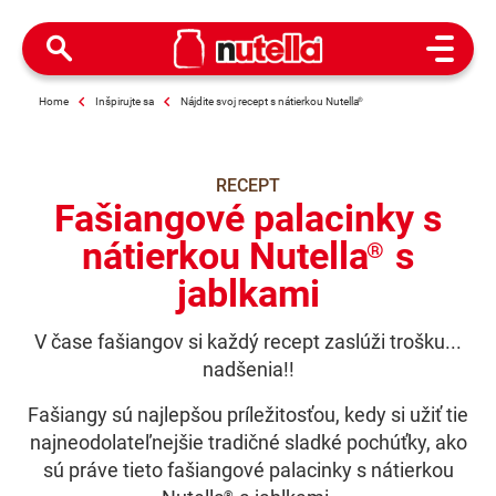
Open M
Home
Inšpirujte sa
Nájdite svoj recept s nátierkou Nutella
®
RECEPT
Fašiangové palacinky s
nátierkou Nutella
s
®
jablkami
V čase fašiangov si každý recept zaslúži trošku...
nadšenia!!
Fašiangy sú najlepšou príležitosťou, kedy si užiť tie
najneodolateľnejšie tradičné sladké pochúťky, ako
sú práve tieto fašiangové palacinky s nátierkou
®