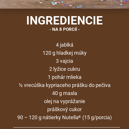
INGREDIENCIE
NA 8 PORCIÍ
4 jablká
120 g hladkej múky
3 vajcia
2 lyžice cukru
1 pohár mlieka
½ vrecúška kypriaceho prášku do pečiva
40 g masla
olej na vyprážanie
práškový cukor
90 – 120 g nátierky Nutella
(15 g/porcia)
®