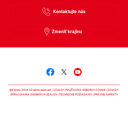
Česky
Kontaktujte nás
Slovensky
Zmeniť krajinu
Sledujte nás
Sledujte nás facebook
Sledujte nás twitter
Sledujte nás y
@Ferrero 2026 All rights reserved.
ZÁSADY POUŽÍVANIA SÚBOROV COOKIE
ZÁSADY
SPRACÚVANIA OSOBNÝCH ÚDAJOV
TECHNICKÉ POŽIADAVKY
PRÁVNE ASPEKTY