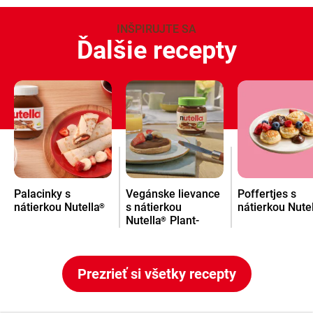
INŠPIRUJTE SA
Ďalšie recepty
Palacinky s
Vegánske lievance
Poffertjes s
nátierkou Nutella
s nátierkou
nátierkou Nute
®
Nutella
Plant-
®
Based
Prezrieť si všetky recepty