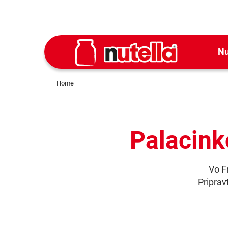
Nu
Home
Palacink
Vo F
Priprav