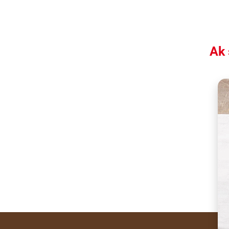
Ak 
Legendary sweetness.
Share the recipe with 
In France, crêpes are 