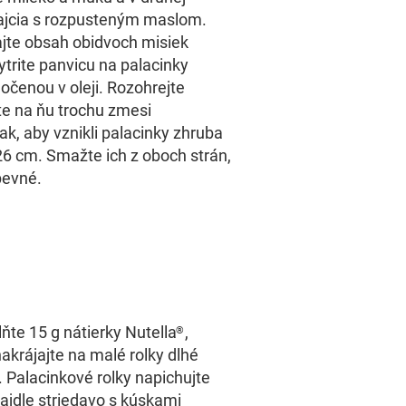
ajcia s rozpusteným maslom.
jte obsah obidvoch misiek
trite panvicu na palacinky
očenou v oleji. Rozohrejte
te na ňu trochu zmesi
tak, aby vznikli palacinky zhruba
6 cm. Smažte ich z oboch strán,
pevné.
ňte 15 g nátierky Nutella
,
®
 nakrájajte na malé rolky dlhé
. Palacinkové rolky napichujte
ajdle striedavo s kúskami