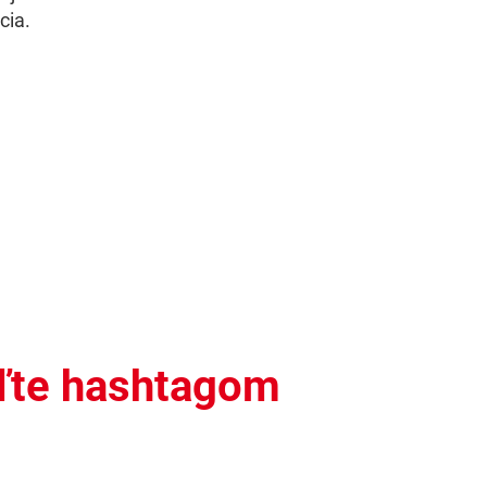
cia.
eľte hashtagom