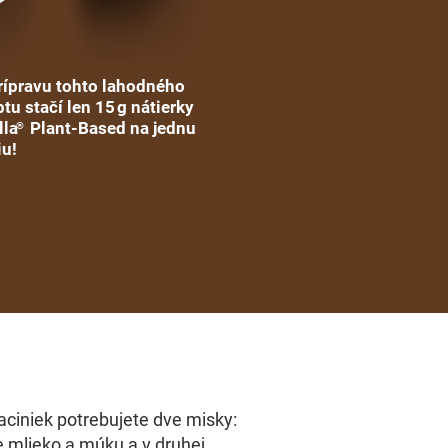
rípravu tohto lahodného
tu stačí len 15 g nátierky
lla
Plant-Based na jednu
®
iu!
aciniek potrebujete dve misky:
e mlieko a múku a v druhej