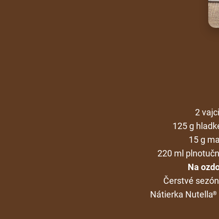
2 vajc
125 g hladk
15 g ma
220 ml plnotuč
Na ozdo
Čerstvé sezón
Nátierka Nutella
®