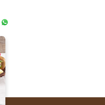
k
r
ail
WhatsApp
Nutella
crêpes together and share them out together with a me
®