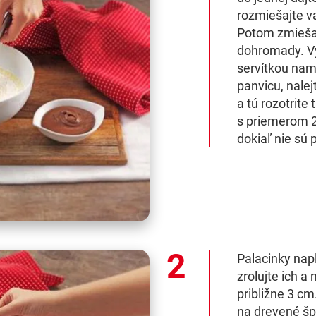
rozmiešajte v
Potom zmieša
dohromady. Vy
servítkou nam
panvicu, nalej
a tú rozotrite 
s priemerom 2
dokiaľ nie sú 
Palacinky napl
zrolujte ich a
približne 3 cm
na drevené šp