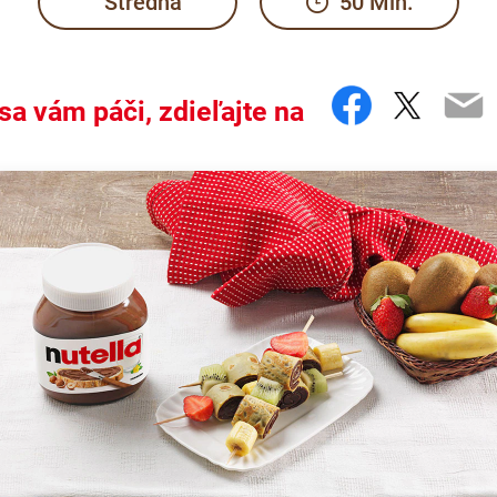
Stredná
50 Min.
Faceboo
Twitte
Em
sa vám páči, zdieľajte na
the hashtag #nutellarecipe
a symbol of understanding and friendship. Put these skewers of 