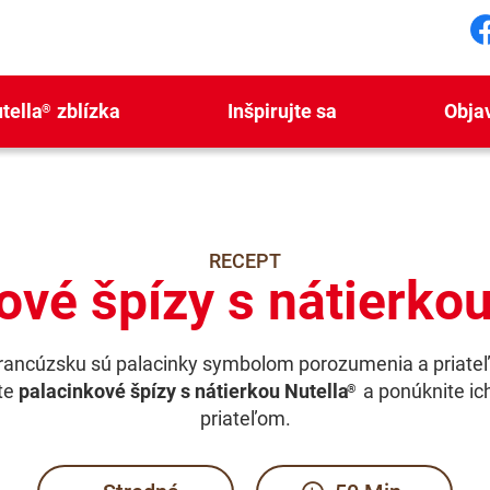
S
tella
zblízka
Inšpirujte sa
Obja
®
RECEPT
ové špízy s nátierkou
rancúzsku sú palacinky symbolom porozumenia a priateľ
te
palacinkové špízy s nátierkou Nutella
a ponúknite ic
®
priateľom.