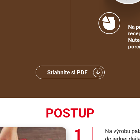
Na p
recep
Nute
porc
Stiahnite si PDF
POSTUP
Na výrobu pal
do jednej dajt