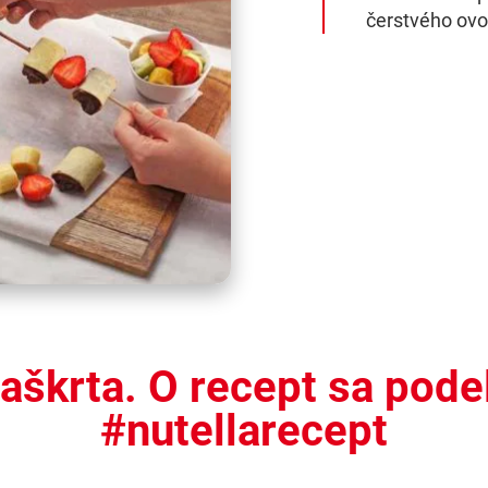
čerstvého ovo
škrta. O recept sa pod
#nutellarecept