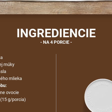
INGREDIENCIE
NA 4 PORCIE
ia
ej múky
sla
ného mlieka
bu:
ne ovocie
(15 g/porcia)