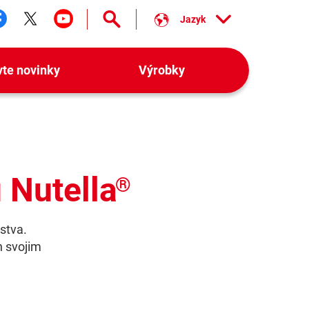
Jazyk
ledujte nás facebook
Sledujte nás twitter
Sledujte nás youtube
vte novinky
Výrobky
 Nutella
®
stva.
h svojim