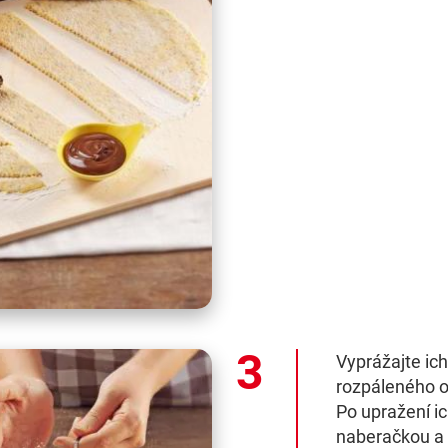
Vyprážajte ic
rozpáleného ol
Po upražení i
naberačkou a 