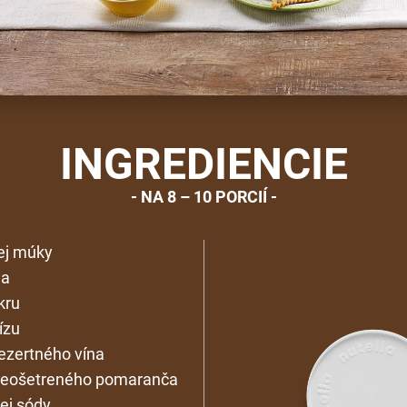
INGREDIENCIE
NA 8 – 10 PORCIÍ
ej múky
ia
kru
ízu
ezertného vína
 neošetreného pomaranča
lej sódy