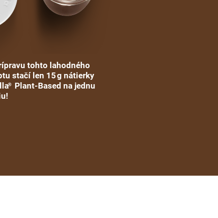
rípravu tohto lahodného
tu stačí len 15 g nátierky
lla
Plant-Based na jednu
®
iu!