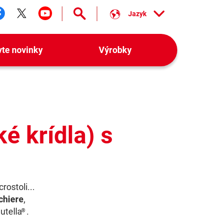
Jazyk
ledujte nás facebook
Sledujte nás twitter
Sledujte nás youtube
vte novinky
Výrobky
é krídla) s
rostoli...
chiere
,
utella
.
®