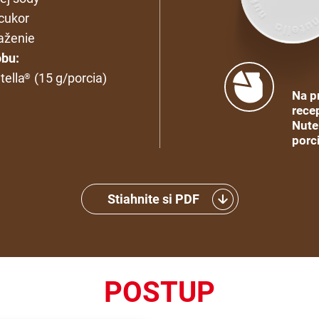
cukor
aženie
bu:
tella
(15 g/porcia)
®
Na p
recep
Nute
porc
Stiahnite si PDF
POSTUP