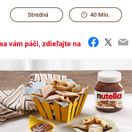
Stredná
40 Min.
Faceboo
Twitte
Em
sa vám páči, zdieľajte na
ave you speechless.
the hashtag #nutellarecipe
Italy has a different name for these: cenci, frappe, bugie, crost