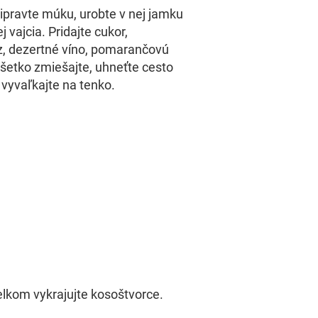
ripravte múku, urobte v nej jamku
j vajcia. Pridajte cukor,
z, dezertné víno, pomarančovú
Všetko zmiešajte, uhneťte cesto
 vyvaľkajte na tenko.
lkom vykrajujte kosoštvorce.