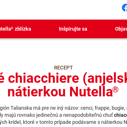
S
tella
zblízka
Inšpirujte sa
Obja
®
RECEPT
 chiacchiere (anjelsk
nátierkou Nutella
®
ión Talianska má pre ne iný názov: cenci, frappe, bugie, c
y majú rovnako jedinečnú a nenapodobiteľnú chuť
chiac
ých krídel, ktoré v tomto prípade podávame s nátierkou N