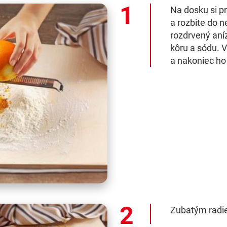
Na dosku si p
a rozbite do ne
rozdrvený aní
kôru a sódu. 
a nakoniec ho
Zubatým radie