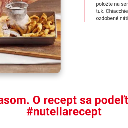
položte na ser
tuk. Chiacchie
ozdobené náti
asom. O recept sa podeľ
#nutellarecept