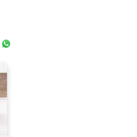
k
r
ail
WhatsApp
oli... But they always have the same unique, inimitable taste of 