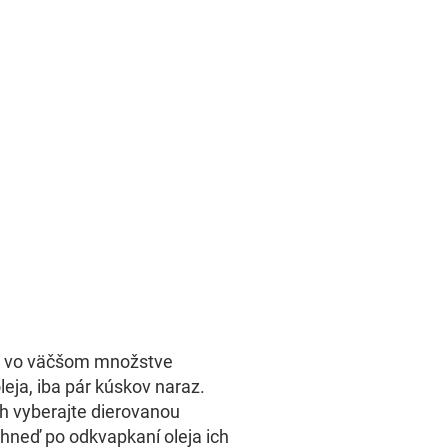
h vo väčšom množstve
eja, iba pár kúskov naraz.
ch vyberajte dierovanou
hneď po odkvapkaní oleja ich