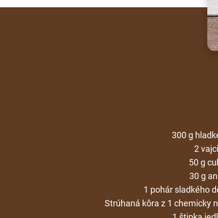
300 g hladk
2 vajc
50 g cu
30 g an
1 pohár sladkého d
Strúhaná kôra z 1 chemicky
1 štipka jed