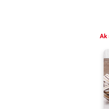
Ak 
The excitement will le
Share the recipe with 
Every single region of 