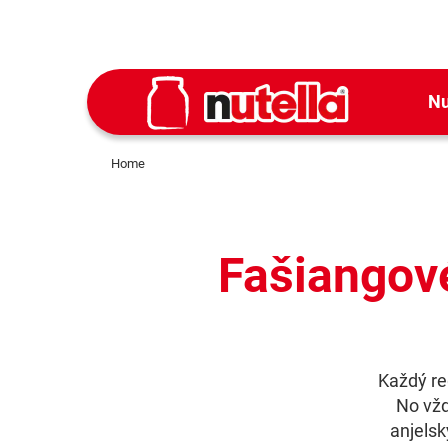
Nu
Home
Fašiangové
Každý reg
No vžd
anjelsk