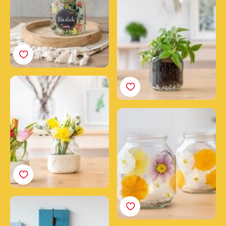
leeren nutella® Glas
So bastelst du dir eine
Blumenvase mit Ton
und einem nutella®
Windlicht mit
Glas
gepressten Blüten im
nutella® Glas
Blumige Wanddeko mit
nutella® Gläsern