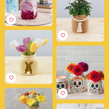
Osterglas
nutella® Halloween
Gläser
Blumige Überraschung
Pflanzanleitung im