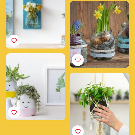
Frühling im Glas
So zauberst du
lächelnde nutella®
Gläser
Makramee-
Blumenampel mit
leerem nutella® Glas