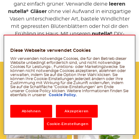
ganz einfach grüner. Verwandle deine
leeren
nutella
Gläser
ohne viel Aufwand in einzigartige
®
Vasen unterschiedlicher Art, bastele Windlichter
mit gepressten Blütenblättern oder hol dir den
Frühling ins Haus. Mit unseren
nutella
DIY-
®
Anleitungen ist das ganz leicht. Lass dich
inspirieren!
Diese Webseite verwendet Cookies
Wir verwenden notwendige Cookies, die für den Betrieb dieser
Website unbedingt erforderlich sind, und nicht notwendige
Cookies für Leistungs-, Funktions- oder Marketingzwecke. Sie
können nicht notwendige Cookies akzeptieren, ablehnen oder
verwalten, indem Sie auf die Option Ihrer Wahl klicken. Sie
können Ihre Cookie-Einstellungen jederzeit ändern oder Ihre
Zustimmung mit Wirkung für die Zukunft widerrufen, indem
Sie auf die Schaltfläche "Cookie-Einstellungen" am Ende
unserer Cookie Policy klicken. Weitere Informationen finden Sie
ebenfalls in unserer
Cookie Policy.
Pflanzenhalter
Ablehnen
Akzeptieren
Vase im Kintsugi Look
Cookie-Einstellungen