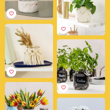
Makrameevase
Kräutergarten im
nutella® Glas
nutella® Glas als
marmorierte
Blumenvase
Jute Blumentopf