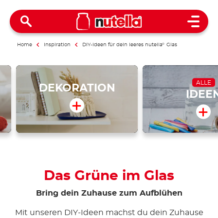
Open 
Home
Inspiration
DIY-Ideen für dein leeres nutella
®
Glas
ALLE
DEKORATION
IDEE
Das Grüne im Glas
Bring dein Zuhause zum Aufblühen
Mit unseren DIY-Ideen machst du dein Zuhause