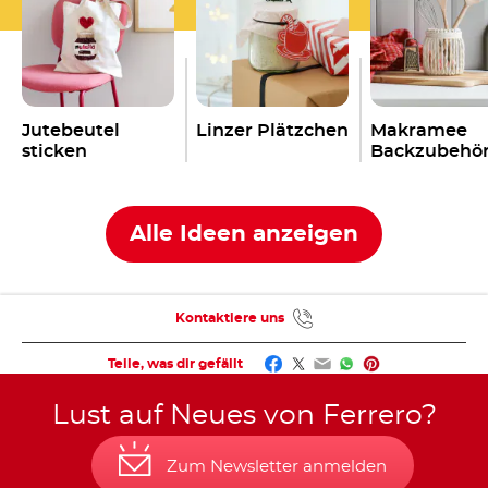
Jutebeutel
Linzer Plätzchen
Makramee
sticken
Backzubehö
Alle Ideen anzeigen
Kontaktiere uns
Facebook
Twitter
Email
WhatsApp
Pinterest
Teile, was dir gefällt
Lust auf Neues von Ferrero?
Zum Newsletter anmelden