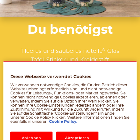
Du benötigst
®
1 leeres und sauberes nutella
Glas
Tafel-Sticker und Kreidestift
Makramee-Kordel
Schere
Diese Webseite verwendet Cookies
Wir verwenden notwendige Cookies, die für den Betrieb dieser
Stoffserviette
Website unbedingt erforderlich sind, und nicht notwendige
Cookies für Leistungs-, Funktions- oder Marketingzwecke. Sie
Holzbesteck
können nicht notwendige Cookies akzeptieren, ablehnen oder
verwalten, indem Sie auf die Option Ihrer Wahl klicken. Sie
Rosmarinzweig
können Ihre Cookie-Einstellungen jederzeit ändern oder Ihre
Zustimmung mit Wirkung für die Zukunft widerrufen, indem
Hinweis: Nur unter Aufsicht eines
Sie auf die Schaltfläche "Cookie-Einstellungen" am Ende
unserer Cookie Policy klicken. Weitere Informationen finden Sie
Erwachsenen verwenden
ebenfalls in unserer
Cookie Policy.
Download PDF
Ablehnen
Akzeptieren