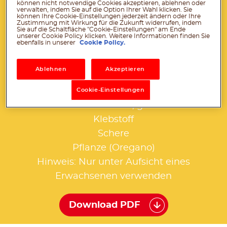
können nicht notwendige Cookies akzeptieren, ablehnen oder
verwalten, indem Sie auf die Option Ihrer Wahl klicken. Sie
können Ihre Cookie-Einstellungen jederzeit ändern oder Ihre
®
1 leeres und sauberes nutella
Glas
Zustimmung mit Wirkung für die Zukunft widerrufen, indem
Sie auf die Schaltfläche "Cookie-Einstellungen" am Ende
1 A4 Bogen rotes Papier
unserer Cookie Policy klicken. Weitere Informationen finden Sie
ebenfalls in unserer
Cookie Policy.
etwas schwarze Pappe (10 x 10 cm)
Acrylfarbe in rot, mint
Ablehnen
Akzeptieren
3x Draht
Klebeband
Cookie-Einstellungen
Lackmarker in Schwarz, gold und weiß
Klebstoff
Schere
Pflanze (Oregano)
Hinweis: Nur unter Aufsicht eines
Erwachsenen verwenden
Download PDF