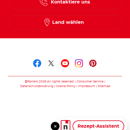
Kontaktiere uns
Land wählen
Folge uns auf
Folge uns auf facebook
Folge uns auf twitte
Folge uns auf y
Folge uns au
Folge uns 
@Ferrero 2026 All rights reserved.
Consumer Service
Datenschutzerklärung
Cookie Policy
Impressum
Sitemap
Rezept-Assistent