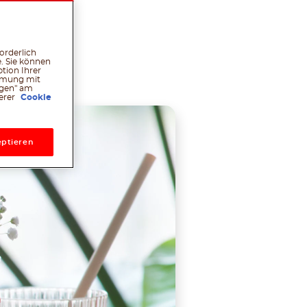
orderlich
l
hatsApp
Pinterest
. Sie können
tion Ihrer
immung mit
ngen" am
serer
Cookie
ptieren