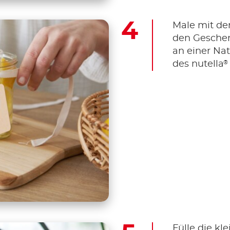
Male mit dem
den Geschen
an einer Na
®
des nutella
Fülle die kl