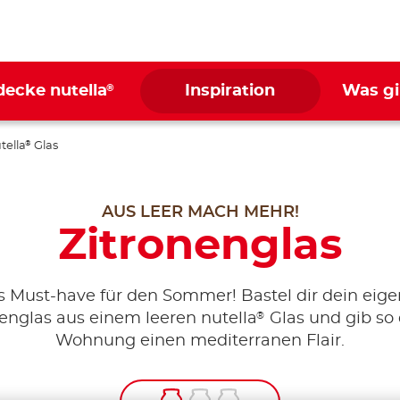
®
decke nutella
Inspiration
Was gi
tella
Glas
®
AUS LEER MACH MEHR!
Zitronenglas
 Must-have für den Sommer! Bastel dir dein eig
®
englas aus einem leeren nutella
Glas und gib so 
Wohnung einen mediterranen Flair.