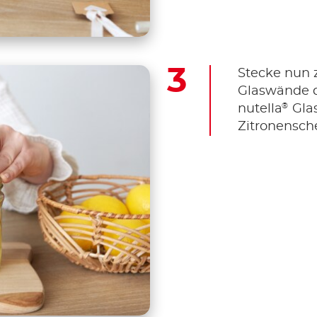
Stecke nun 
Glaswände d
®
nutella
Glas
Zitronensch