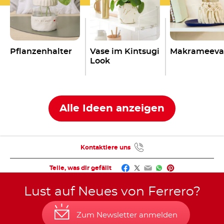
Pflanzenhalter
Vase im Kintsugi
Makrameeva
Look
Alle Ideen anzeigen
Kontaktiere uns
Facebook
Twitter
Email
WhatsApp
Pinterest
Teile, was dir gefällt
Lust auf Neues von Ferrero?
Zum Newsletter anmelden