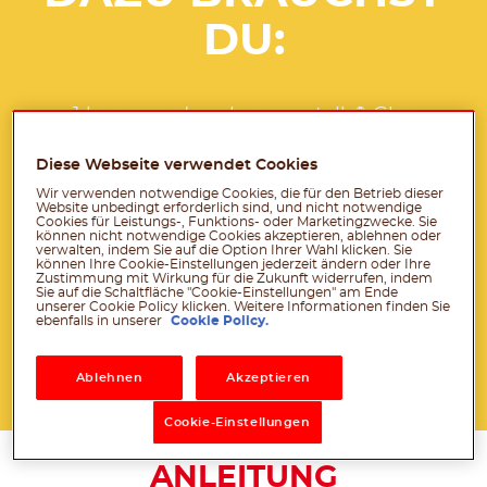
DU:
®
1 leeres und sauberes nutella
Glas
Makramee-Kordel oder -Seil, ca. 10 m
Diese Webseite verwendet Cookies
Maßband
Wir verwenden notwendige Cookies, die für den Betrieb dieser
1 Haken
Website unbedingt erforderlich sind, und nicht notwendige
Cookies für Leistungs-, Funktions- oder Marketingzwecke. Sie
Klebeband
können nicht notwendige Cookies akzeptieren, ablehnen oder
verwalten, indem Sie auf die Option Ihrer Wahl klicken. Sie
können Ihre Cookie-Einstellungen jederzeit ändern oder Ihre
Schere
Zustimmung mit Wirkung für die Zukunft widerrufen, indem
Sie auf die Schaltfläche "Cookie-Einstellungen" am Ende
Hinweis: Nur unter Aufsicht eines
unserer Cookie Policy klicken. Weitere Informationen finden Sie
ebenfalls in unserer
Cookie Policy.
Erwachsenen verwenden
Ablehnen
Akzeptieren
Download PDF
Cookie-Einstellungen
ANLEITUNG