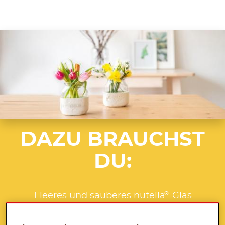
DAZU BRAUCHST
DU:
®
1 leeres und sauberes nutella
Glas
lufttrocknenden Ton
Bastelunterlage