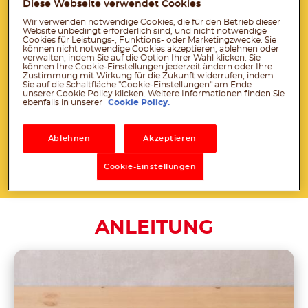
Diese Webseite verwendet Cookies
Messer
Wir verwenden notwendige Cookies, die für den Betrieb dieser
Website unbedingt erforderlich sind, und nicht notwendige
Teigrolle
Cookies für Leistungs-, Funktions- oder Marketingzwecke. Sie
können nicht notwendige Cookies akzeptieren, ablehnen oder
zum Verzieren des Tons: Stempel,
verwalten, indem Sie auf die Option Ihrer Wahl klicken. Sie
können Ihre Cookie-Einstellungen jederzeit ändern oder Ihre
Spitzendeckchen, Blätter
Zustimmung mit Wirkung für die Zukunft widerrufen, indem
Sie auf die Schaltfläche "Cookie-Einstellungen" am Ende
Frühlingsblumen
unserer Cookie Policy klicken. Weitere Informationen finden Sie
ebenfalls in unserer
Cookie Policy.
Hinweis: Nur unter Aufsicht eines
Erwachsenen verwenden
Ablehnen
Akzeptieren
Cookie-Einstellungen
Download PDF
ANLEITUNG