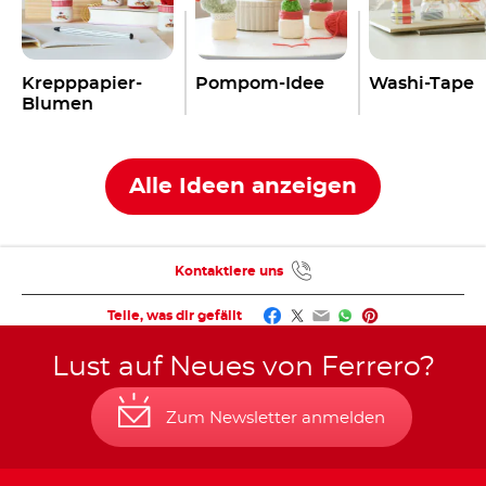
Krepppapier-
Pompom-Idee
Washi-Tape
Blumen
Alle Ideen anzeigen
Kontaktiere uns
Facebook
Twitter
Email
WhatsApp
Pinterest
Teile, was dir gefällt
Lust auf Neues von Ferrero?
Zum Newsletter anmelden