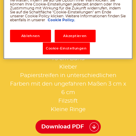
Dazu brauchst du:
verwalten, indem Sie auf die Option Ihrer Wahl klicken. Sie
können Ihre Cookie-Einstellungen jederzeit ändern oder Ihre
Zustimmung mit Wirkung für die Zukunft widerrufen, indem
Sie auf die Schaltfläche "Cookie-Einstellungen" am Ende
unserer Cookie Policy klicken. Weitere Informationen finden Sie
ebenfalls in unserer
Cookie Policy.
5 leere, saubere und trockene mini-
®
nutella
Gläser
Ablehnen
Akzeptieren
Acrylfarbe in Rot
Cookie-Einstellungen
Pinsel
75 cm Band
Kleber
Papierstreifen in unterschiedlichen
Farben mit den ungefähren Maßen 3 cm x
6 cm
Filzstift
Kleine Ringe
Download PDF