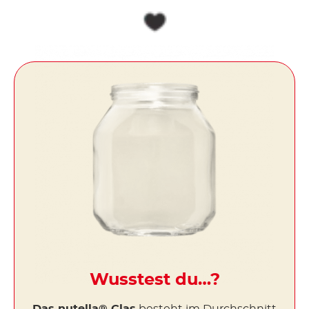
Wusstest du…?