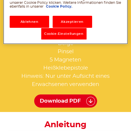
unserer Cookie Policy klicken. Weitere Informationen finden Sie
ebenfalls in unserer
Cookie Policy.
5 leere, saubere und trockene mini-
Ablehnen
Akzeptieren
®
nutella
Gläser
Cookie-Einstellungen
Acrylfarbe in Rot, Flieder, Rosa, Grau und
Beige
Pinsel
5 Magneten
Heißklebepistole
Hinweis: Nur unter Aufsicht eines
Erwachsenen verwenden
Download PDF
Anleitung