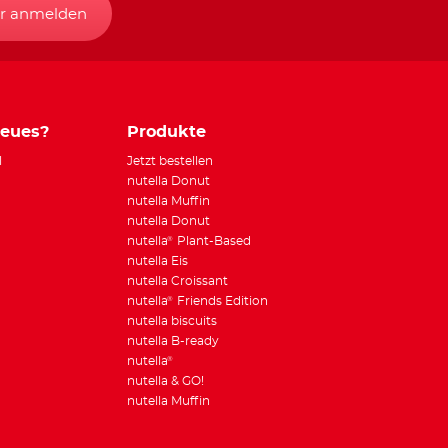
r anmelden
Neues?
Produkte
l
Jetzt bestellen
nutella Donut
nutella Muffin
nutella Donut
nutella
Plant-Based
®
nutella Eis
nutella Croissant
nutella
Friends Edition
®
nutella biscuits
nutella B-ready
nutella
®
nutella & GO!
nutella Muffin