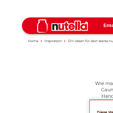
Ent
Home
Inspiration
DIY-Ideen für dein leeres nu
Wie mac
Gaum
Hand
Diese W