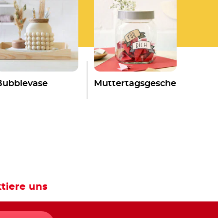
Bubblevase
Muttertagsgeschenk
tiere uns