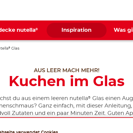
®
decke nutella
Inspiration
Was gi
tella
Glas
®
AUS LEER MACH MEHR!
Kuchen im Glas
®
hst du aus einem leeren nutella
Glas einen Aug
enschmaus? Ganz einfach, mit dieser Anleitung, 
voll Zutaten und ein paar Minuten Zeit. Guten App
ebseite verwendet Cookies