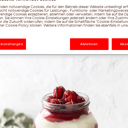
den notwendige Cookies, die für den Betrieb dieser Website unbedingt erf
nicht notwendige Cookies für Leistungs-, Funktions- oder Marketingzwecke
endige Cookies akzeptieren, ablehnen oder verwalten, indem Sie auf die Op
en. Sie können Ihre Cookie-Einstellungen jederzeit ändern oder Ihre Zust
r die Zukunft widerrufen, indem Sie auf die Schaltfläche "Cookie-Einstellu
Facebook
Twitter
Emai
W
er Cookie Policy klicken. Weitere Informationen finden Sie ebenfalls in un
le, was dir gefällt
Einstellungen
Ablehnen
Akze