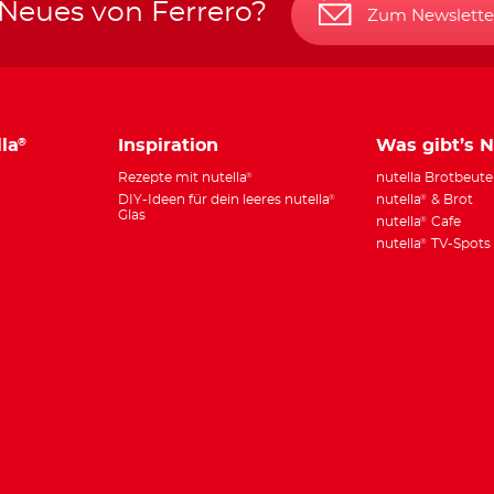
 Neues von Ferrero?
Zum Newslette
la
Inspiration
Was gibt’s 
®
Rezepte mit nutella
nutella Brotbeute
®
DIY-Ideen für dein leeres nutella
nutella
& Brot
®
®
Glas
nutella
Cafe
®
nutella
TV-Spots
®