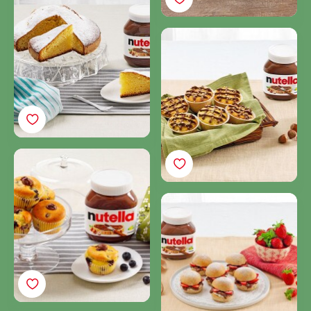
con Nutella®
Magdalenas de tres
sabores con Nutella®
Magdalenas con
Nutella® y arándanos
Panecillos con Nutella®
y fresas