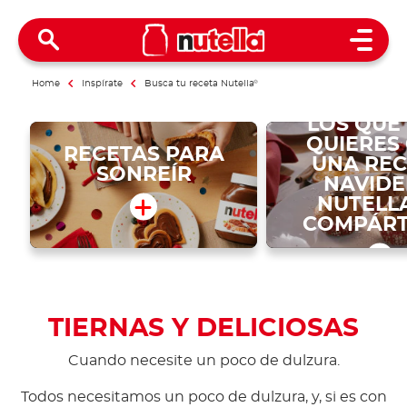
Open 
Home
Inspírate
Busca tu receta Nutella
®
SORPREN
LOS QUE
QUIERES
RECETAS PARA
UNA REC
SONREÍR
NAVID
NUTELL
COMPÁRT
TIERNAS Y DELICIOSAS
Cuando necesite un poco de dulzura.
Todos necesitamos un poco de dulzura, y, si es con