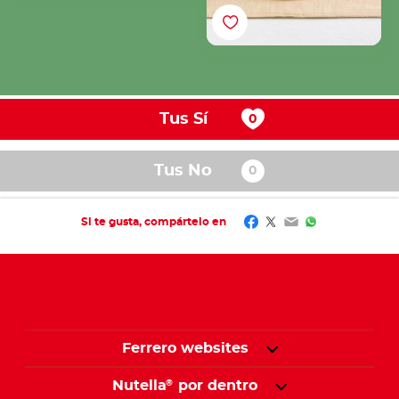
Tus Sí
Tus No
Facebook
Twitter
Email
WhatsApp
Si te gusta, compártelo en
Ferrero websites
Nutella
por dentro
®