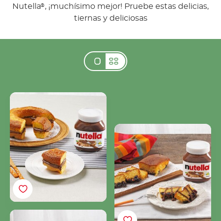
Nutella
, ¡muchísimo mejor! Pruebe estas delicias,
®
tiernas y deliciosas
Bizcocho Ciambella con
Nutella®
Bizcocho de Cereza con
Nutella®
Bizcocho de avellanas