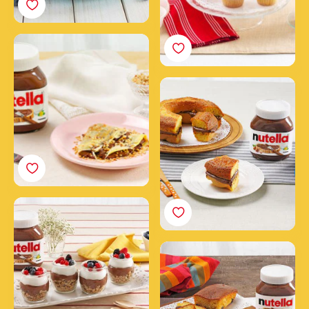
Crepes de Nutella® y
avellanas
Bizcocho Ciambella con
Nutella®
Yogur y muesli con
Nutella®
Bizcocho de Cereza con
Nutella®