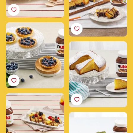
Tartaletas con
arándanos y Nutella®
Bizcocho de avellanas
con Nutella®
Gofres con Nutella® y
fruta
Magdalenas de tres
sabores con Nutella®