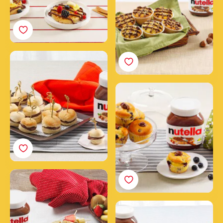
Bollitos con Nutella®
Magdalenas con
Nutella® y arándanos
Brochetas de crepes de
Nutella®
Crepes de Nutella® y
frutas