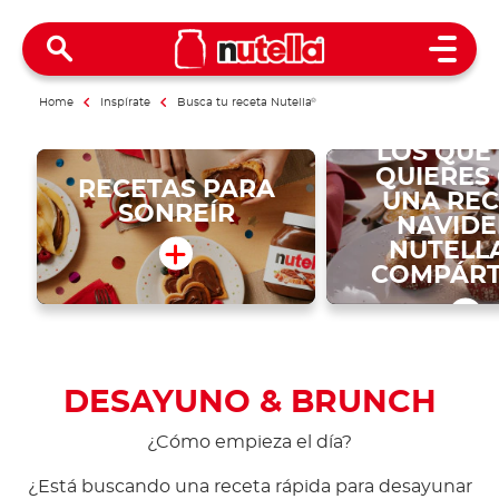
Open 
Home
Inspírate
Busca tu receta Nutella
®
SORPREN
LOS QUE
QUIERES
RECETAS PARA
UNA REC
SONREÍR
NAVID
NUTELL
COMPÁRT
DESAYUNO & BRUNCH
¿Cómo empieza el día?
¿Está buscando una receta rápida para desayunar