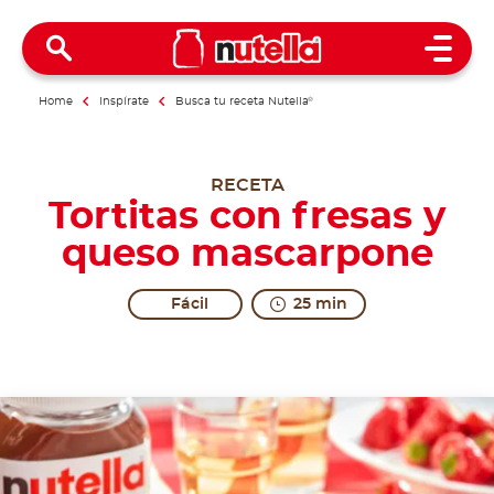
Open 
Home
Inspírate
Busca tu receta Nutella
®
RECETA
Tortitas con fresas y
queso mascarpone
Fácil
25 min