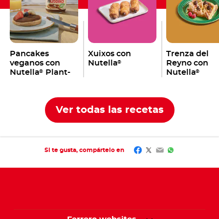
Pancakes
Xuixos con
Trenza del
veganos con
Nutella
Reyno con
®
Nutella
Plant-
Nutella
®
®
Based
Ver todas las recetas
Facebook
Twitter
Email
WhatsApp
Si te gusta, compártelo en