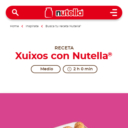
Open 
Home
Inspírate
Busca tu receta Nutella
®
RECETA
Xuixos con Nutella
®
Medio
2 h 0 min