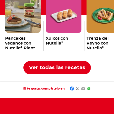
Pancakes
Xuixos con
Trenza del
veganos con
Nutella
Reyno con
®
Nutella
Plant-
Nutella
®
®
Based
Ver todas las recetas
Facebook
Twitter
Email
WhatsApp
Si te gusta, compártelo en