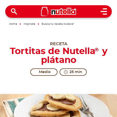
Open 
Home
Inspírate
Busca tu receta Nutella
®
RECETA
Tortitas de Nutella
y
®
plátano
Medio
25 min