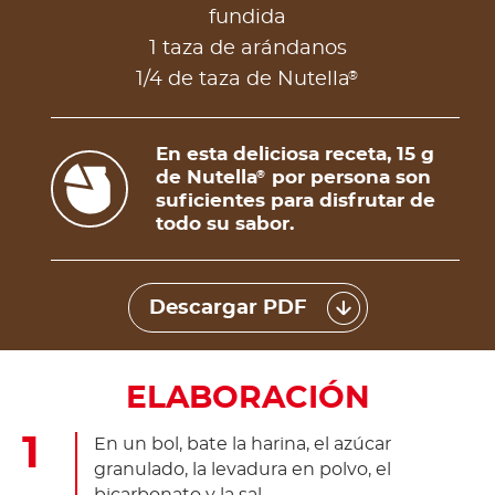
fundida
1 taza de arándanos
®
1/4 de taza de Nutella
En esta deliciosa receta, 15 g
de Nutella
por persona son
®
suficientes para disfrutar de
todo su sabor.
Descargar PDF
ELABORACIÓN
En un bol, bate la harina, el azúcar
granulado, la levadura en polvo, el