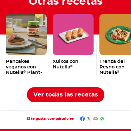
Otras recetas
Pancakes
Xuixos con
Trenza del
veganos con
Nutella
Reyno con
®
Nutella
Plant-
Nutella
®
®
Based
Ver todas las recetas
Facebook
Twitter
Email
WhatsApp
Si te gusta, compártelo en