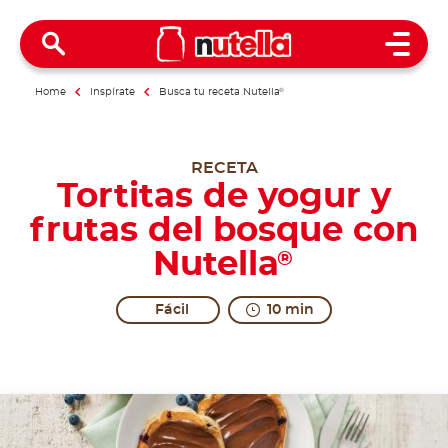
Open 
Home
Inspírate
Busca tu receta Nutella
®
RECETA
Tortitas de yogur y
frutas del bosque con
Nutella
®
Fácil
10 min