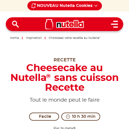
NOUVEAU Nutella Cookies
Open 
Home
Inspiration
Choisissez votre recette au Nutella
®
RECETTE
Cheesecake au
Nutella
sans cuisson
®
Recette
Tout le monde peut le faire
Facile
10 h 30 min
Par Nutella®