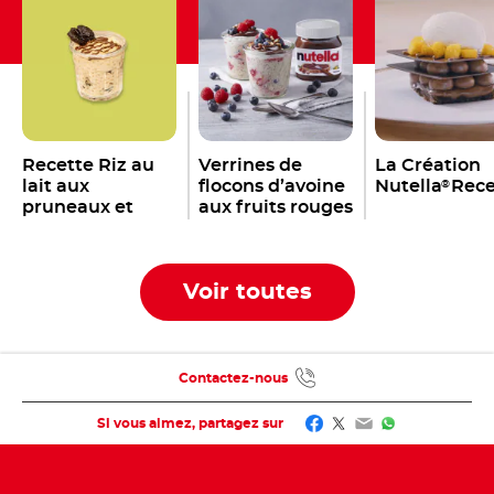
Recette Riz au
Verrines de
La Création
lait aux
flocons d’avoine
Nutella
Rece
®
pruneaux et
aux fruits rouges
Nutella
frais et au
®
Nutella
Recette
®
Voir toutes
Contactez-nous
Facebook
Twitter
Email
WhatsApp
Si vous aimez, partagez sur