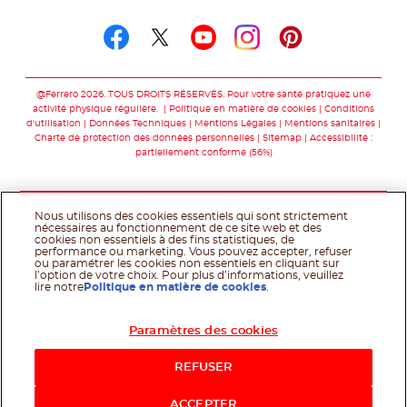
Suivez-nous sur
Suivez-nous sur facebo
Suivez-nous sur twit
Suivez-nous sur
Suivez-nous 
Suivez-nou
@Ferrero 2026. TOUS DROITS RÉSERVÉS. Pour votre santé pratiquez une
activité physique régulière.
Politique en matière de cookies
Conditions
d'utilisation
Données Techniques
Mentions Légales
Mentions sanitaires
Charte de protection des données personnelles
Sitemap
Accessibilité :
partiellement conforme (56%)
Nous utilisons des cookies essentiels qui sont strictement
nécessaires au fonctionnement de ce site web et des
cookies non essentiels à des fins statistiques, de
performance ou marketing. Vous pouvez accepter, refuser
ou paramétrer les cookies non essentiels en cliquant sur
l’option de votre choix. Pour plus d’informations, veuillez
lire notre
Politique en matière de cookies
.
Paramètres des cookies
Acheter maintenant
REFUSER
ACCEPTER