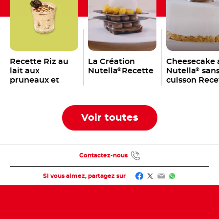
Recette Riz au
La Création
Cheesecake 
lait aux
Nutella
Recette
Nutella
san
®
®
pruneaux et
cuisson Rece
Nutella
®
Voir toutes
Contactez-nous
Facebook
Twitter
Email
WhatsApp
Si vous aimez, partagez sur