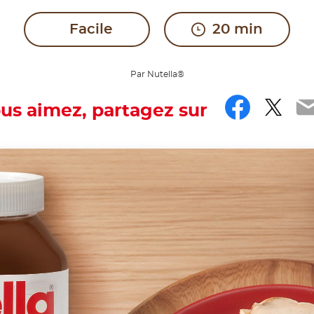
Facile
20 min
Par Nutella®
Faceb
Twit
E
ous aimez, partagez sur