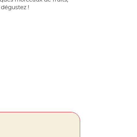
ques morceaux de fruits,
t dégustez !