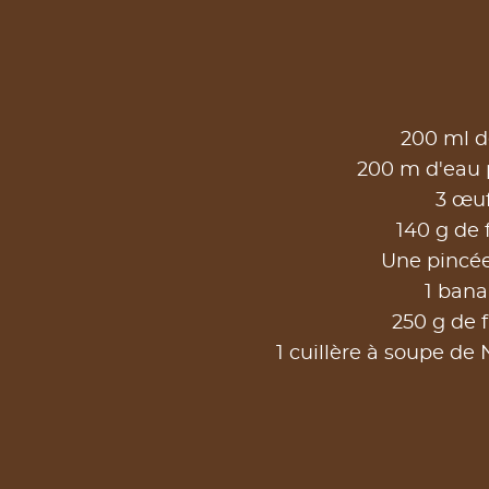
200 ml de
200 m d'eau p
3 œu
140 g de 
Une pincée
1 ban
250 g de f
1 cuillère à soupe de 