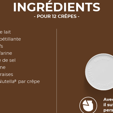
INGRÉDIENTS
POUR 12 CRÊPES
 lait
étillante
fs
farine
 de sel
ane
raises
®
Nutella
par crêpe
Avec
il s
pers