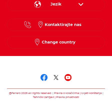
Jezik
Croatian
Kontaktirajte nas
Slovenian
Change country
Pratite nas putem
Pratite nas putem f
Pratite nas pute
Pratite nas 
@Ferrero 2026 All rights reserved.
Pravila o kolačićima
Uvjeti korištenja
Tehnički zahtjevi
Pravila privatnosti