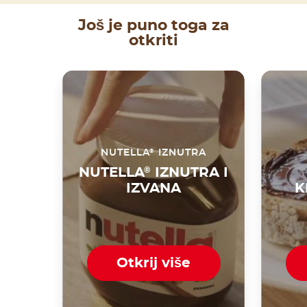
Još je puno toga za
otkriti
®
NUTELLA
IZNUTRA
NUTELLA
®
IZNUTRA I
IZVANA
K
Otkrij više