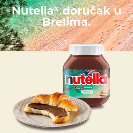
Nutella
doručak u
®
Brelima.