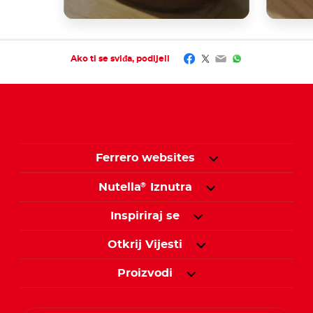
Facebook
Twitter
Email
WhatsApp
Ako ti se sviđa, podijeli
Ferrero websites
Nutella
Iznutra
®
Inspiriraj se
Otkrij Vijesti
Proizvodi