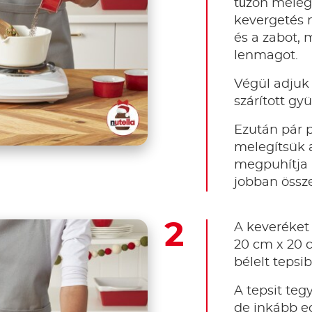
tűzön meleg
kevergetés m
és a zabot, 
lenmagot.
Végül adjuk
szárított gy
Ezután pár 
melegítsük a
megpuhítja 
jobban össz
A keveréket
20 cm x 20 
bélelt tepsib
A tepsit teg
de inkább eg