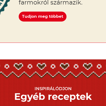
farmokról származik.
Tudjon meg többet
INSPIRÁLÓDJON
Egyéb receptek