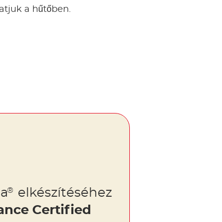
atjuk a hűtőben.
la
elkészítéséhez
®
ance Certified