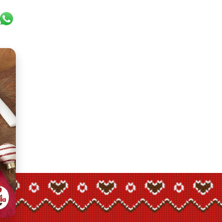
k
er
ail
WhatsApp