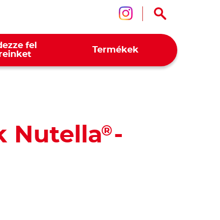
Kövessen mink
ezze fel
Termékek
reinket
 Nutella
-
®