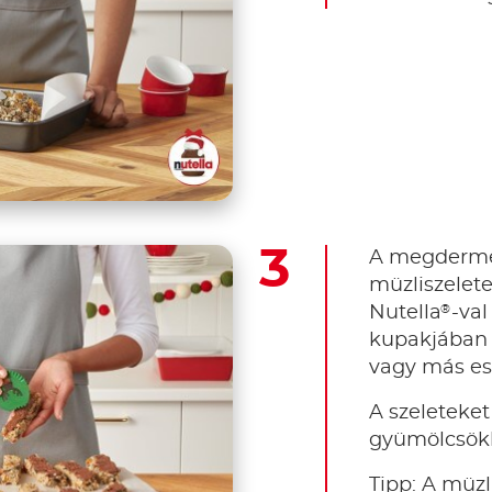
A megderme
müzliszelet
®
Nutella
-val
kupakjában t
vagy más es
A szeleteket
gyümölcsökke
Tipp: A müzl