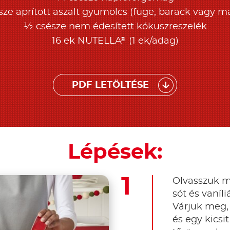
ze aprított aszalt gyümölcs (füge, barack vagy m
½ csésze nem édesített kókuszreszelék
®
16 ek NUTELLA
(1 ek/adag)
PDF LETÖLTÉSE
Lépések:
Olvasszuk m
sót és vaníl
Várjuk meg,
és egy kicsi