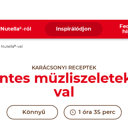
Fed
®
 Nutella
-ról
Inspirálódjon
hí
 Nutella
-val
®
KARÁCSONYI RECEPTEK
tes müzliszeletek
val
Könnyű
1 óra 35 perc