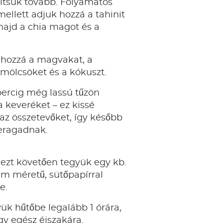
ítsük tovább. Folyamatos
ellett adjuk hozzá a tahinit
majd a chia magot és a
 hozzá a magvakat, a
ümölcsöket és a kókuszt.
percig még lassú tűzön
 keveréket – ez kissé
az összetevőket, így később
eragadnak.
 ezt követően tegyük egy kb.
cm méretű, sütőpapírral
e.
yük hűtőbe legalább 1 órára,
y egész éjszakára.