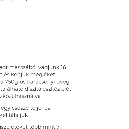
dt masszából vágjunk 16
et és kenjük meg őket
 a 750g-os karácsonyi üveg
alálható díszítő eszköz élét
zközt használva.
 egy csésze tejjel és
l tálaljuk.
iszeleteket több mint 7