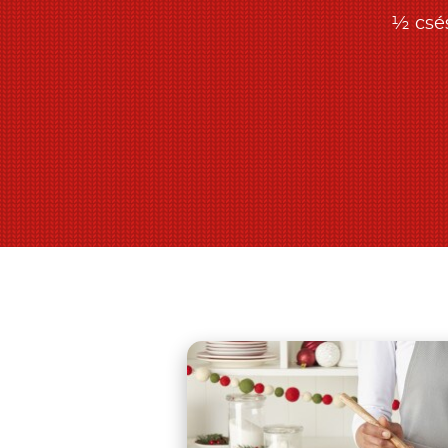
½ csés