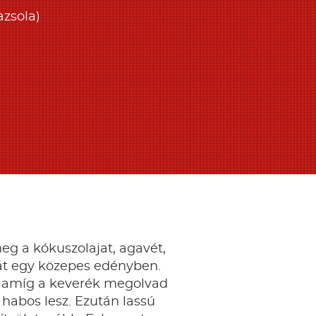
azsola)
eg a kókuszolajat, agavét,
iát egy közepes edényben.
 amíg a keverék megolvad
t habos lesz. Ezután lassú