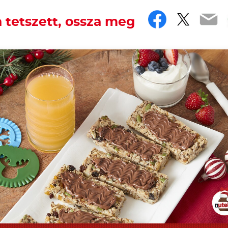
Faceboo
Twitt
Em
 tetszett, ossza meg