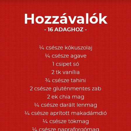
Hozzávalók
16 ADAGHOZ
¼ csésze kókuszolaj
¼ csésze agave
1 csipet só
2 tk vanília
¾ csésze tahini
2 csésze gluténmentes zab
2 ek chia mag
¼ csésze darált lenmag
¼ csésze aprított makadámdió
¼ csésze tökmag
¼ csésze napraforgómag