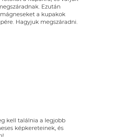
megszáradnak. Ezután
 mágneseket a kupakok
epére. Hagyjuk megszáradni.
 kell találnia a legjobb
eses képkereteinek, és
n!