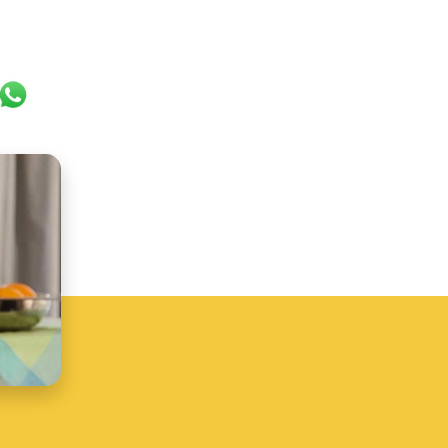
k
er
ail
WhatsApp