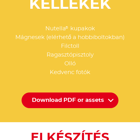
KELLÉKEK
®
Nutella
kupakok
Mágnesek (elérhető a hobbiboltokban)
Filctoll
Ragasztópisztoly
Olló
Kedvenc fotók
Download PDF or assets
ELKÉSZÍTÉS