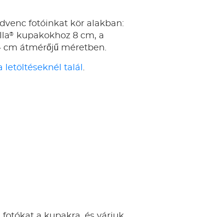
dvenc fotóinkat kör alakban:
®
lla
kupakokhoz 8 cm, a
,4 cm átmérőjű méretben.
 letöltéseknél talál
.
fotókat a kupakra, és várjuk