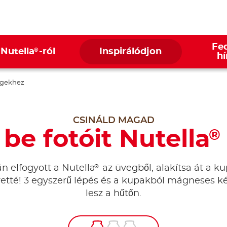
Fed
®
 Nutella
-ról
Inspirálódjon
hí
gekhez
CSINÁLD MAGAD
be fotóit Nutella
®
®
n elfogyott a Nutella
az üvegből, alakítsa át a k
etté! 3 egyszerű lépés és a kupakból mágneses k
lesz a hűtőn.