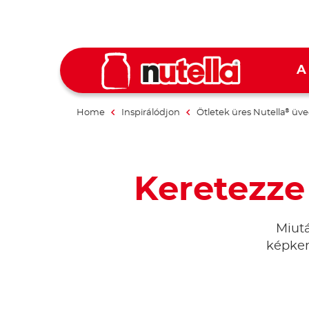
A
Home
Inspirálódjon
Ötletek üres Nutella
üve
®
Keretezze 
Miutá
képker