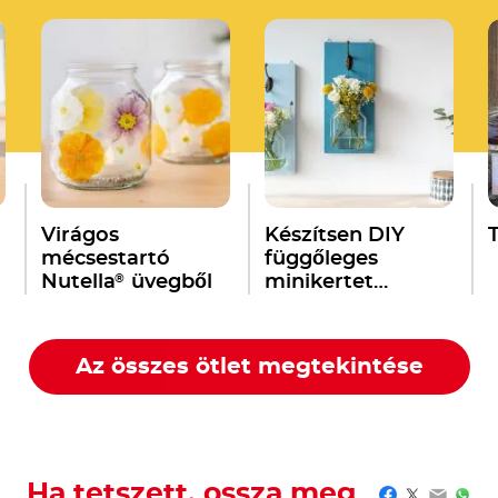
Virágos
Készítsen DIY
mécsestartó
függőleges
®
Nutella
üvegből
minikertet
®
Nutella
üvegből!
Az összes ötlet megtekintése
Ha tetszett, ossza meg
Facebook
Twitter
Email
Wha