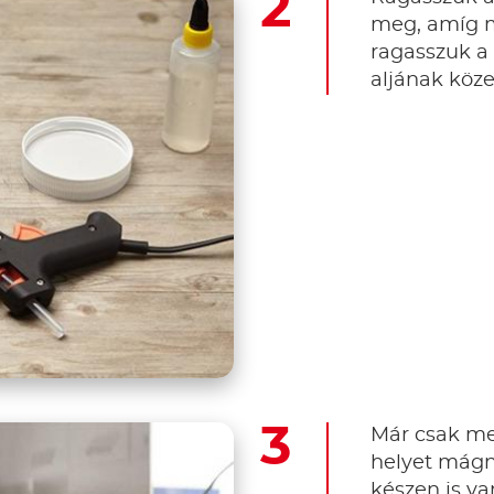
meg, amíg 
ragasszuk a
aljának köz
Már csak meg
helyet mágn
készen is va