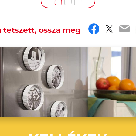
Faceboo
Twitt
Em
 tetszett, ossza meg