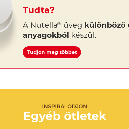
Tudta?
A Nutella
üveg
különböző 
®
anyagokból
készül.
Tudjon meg többet
INSPIRÁLÓDJON
Egyéb ötletek