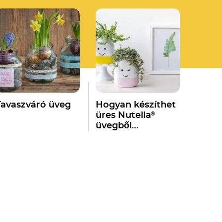
Tavaszváró üveg
Hogyan készíthet
®
üres Nutella
üvegből
mosolygós vázát
növényeinek?
tsApp