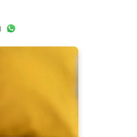
ok
ter
mail
WhatsApp