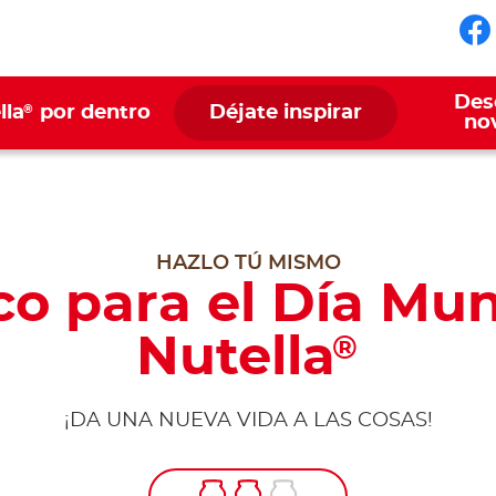
Sí
Des
®
lla
por dentro
Déjate inspirar
no
HAZLO TÚ MISMO
co para el Día Mun
Nutella
®
¡DA UNA NUEVA VIDA A LAS COSAS!