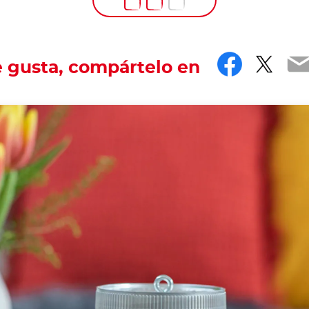
Facebo
Twit
E
e gusta, compártelo en