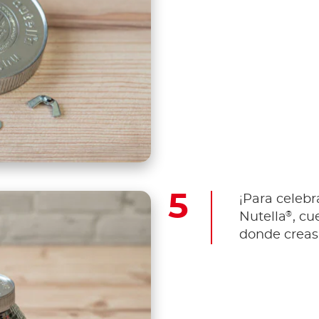
¡Para celebr
®
Nutella
, cu
donde creas