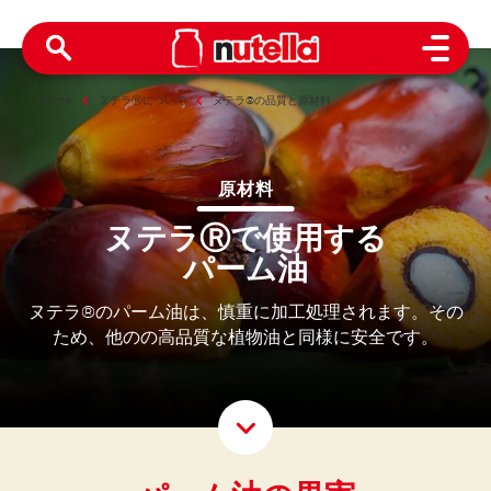
Open 
Home
ヌテラⓇについて
ヌテラ®の品質と原材料
原材料
ヌテラⓇで使用する
パーム油
ヌテラ®のパーム油は、慎重に加工処理されます。その
ため、他のの高品質な植物油と同様に安全です。
Scroll D