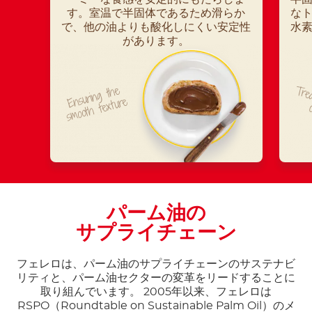
す。室温で半固体であるため滑らか
な
で、他の油よりも酸化しにくい安定性
水
があります。
Ensuring the
Trea
smooth texture
パーム油の
サプライチェーン
フェレロは、パーム油のサプライチェーンのサステナビ
リティと、パーム油セクターの変革をリードすることに
取り組んでいます。 2005年以来、フェレロは
RSPO（Roundtable on Sustainable Palm Oil）のメ