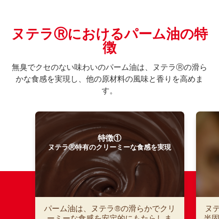
ヌテラⓇにおけるパーム油の特
徴
無臭でクセのない味わいのパーム油は、ヌテラⓇの滑ら
かな食感を実現し、他の原材料の風味と香りを高めま
す。
特徴①
ヌテラⓇ特有のクリーミーな食感を実現
パーム油は、ヌテラ®の滑らかでクリ
ヌ
ーミーな食感を安定的にもたらしま
半