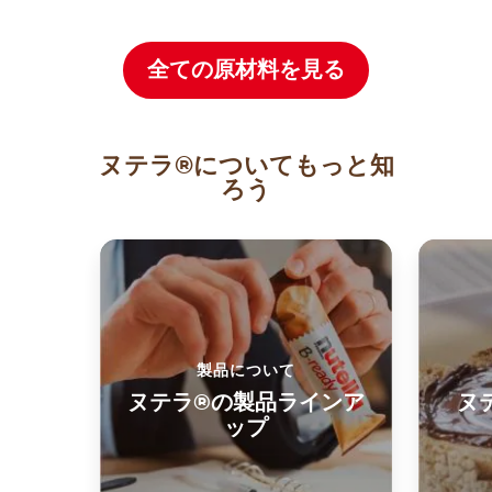
全ての原材料を見る
ヌテラ®についてもっと知
ろう
製品について
ヌテラ®の製品ラインア
ヌ
ップ