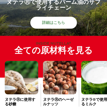
ヌテラⓇで使用するパーム油のサプ
ライチェーン
詳細はこちら
INSIDE NUTELLA
®
全ての原材料を見る
ヌテラⓇに使用す
ヌテラⓇのヘーゼ
ヌテラ®で使
る砂糖
ルナッツ
るミルク