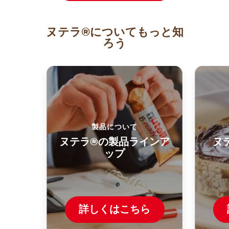
ヌテラ®についてもっと知
ろう
製品について
ヌテラ®の製品ラインア
ヌ
ップ
詳しくはこちら