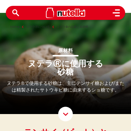
Open 
Home
ヌテラⓇについて
ヌテラ®の品質と原材料
原材料
ヌテラⓇに使用する
砂糖
ヌテラ®で使用する砂糖は、主にテンサイ糖および/また
は精製されたサトウキビ糖に由来するショ糖です。
Scroll D