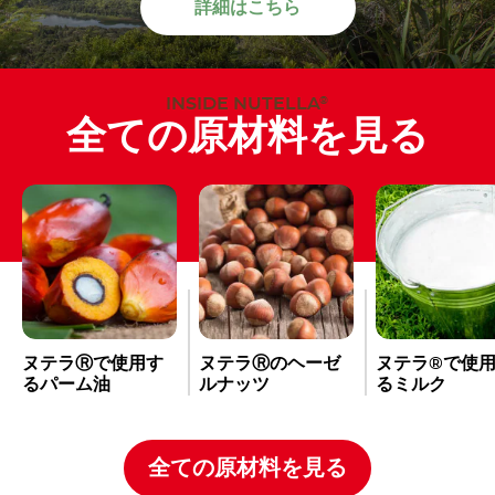
詳細はこちら
INSIDE NUTELLA
®
全ての原材料を見る
ヌテラⓇで使用す
ヌテラⓇのヘーゼ
ヌテラ®で使
るパーム油
ルナッツ
るミルク
全ての原材料を見る