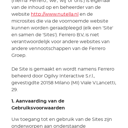
(hierna 'Ferrero', 'we', 'wij' of 'ons') is eigenaar
van de inhoud op en beheerder van de
website
http://www.nutella.nl
en de
microsites die via de voornoemde website
kunnen worden geraadpleegd (elk een 'Site'
en samen de 'Sites'). Ferrero B.V, is niet
verantwoordelijk voor andere websites van
andere vennootschappen van de Ferrero
Groep.
De Site is gemaakt en wordt namens Ferrero
beheerd door Ogilvy Interactive S.r.l.,
gevestigdte 20158 Milano (MI) Viale V.Lancetti,
29.
1. Aanvaarding van de
Gebruiksvoorwaarden
Uw toegang tot en gebruik van de Sites zijn
onderworpen aan onderstaande