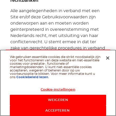
rechtbanken
Alle aangelegenheden in verband met een
Site en/of deze Gebruiksvoorwaarden zijn
onderworpen aan en moeten worden
geïnterpreteerd in overeenstemming met
Nederlands recht, met uitsluiting van haar
conflictenrecht. U stemt ermee in dat ter
zake van gerechtelijke procedures in verband
met een Site en/of deze
We gebruiken essentiële cookies die strikt noodzakelijk zijn
Gebruiksvoorwaarden alleen de rechtbank in
voor het functioneren van deze website en niet-essentiële
cookies voor prestatie-, functionele of
Breda bevoegd is.
marketingdoeleinden. U kunt niet-essentiële cookies
accepteren, weigeren of beheren door op uw
voorkeursoptie te klikken. Voor meer informatie kunt u
ons
Cookiebeleid lezen
.
Hoewel onze Sites wereldwijd kunnen
worden geraadpleegd, is het mogelijk dat de
Cookie-instellingen
Inhoud die op onze Sites wordt besproken of
waarnaar op onze Sites wordt verwezen, niet
WEIGEREN
beschikbaar is voor alle personen of in alle
Facebook
Twitter
Email
WhatsApp
Delen op
geografische gebieden.
ACCEPTEREN