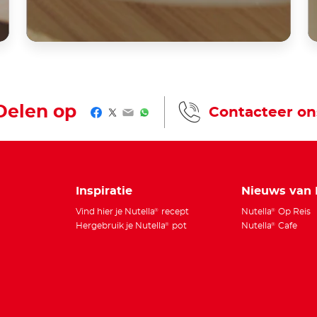
Delen op
Contacteer on
Facebook
Twitter
Email
WhatsApp
Inspiratie
Nieuws van 
Vind hier je Nutella
recept
Nutella
Op Reis
®
®
Hergebruik je Nutella
pot
Nutella
Cafe
®
®