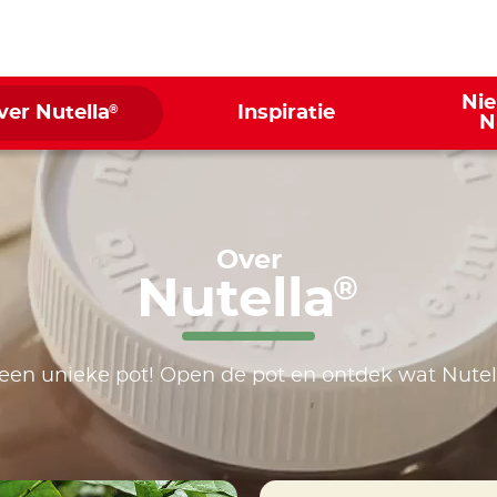
Ni
®
ver Nutella
Inspiratie
N
Over
Nutella
®
een unieke pot! Open de pot en ontdek wat Nutel