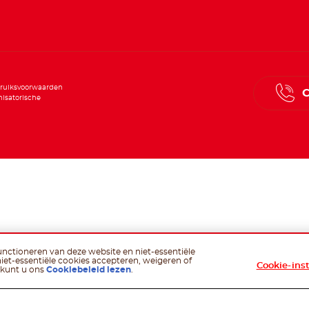
ruiksvoorwaarden
C
isatorische
functioneren van deze website en niet-essentiële
niet-essentiële cookies accepteren, weigeren of
Cookie-ins
 kunt u ons
Cookiebeleid lezen
.