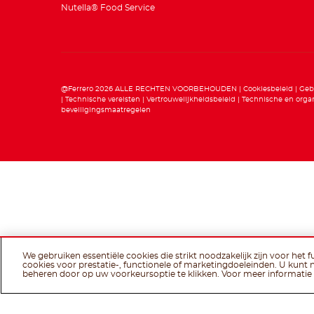
Nutella® Food Service
@Ferrero 2026 ALLE RECHTEN VOORBEHOUDEN
Cookiesbeleid
Geb
Technische vereisten
Vertrouwelijkheidsbeleid
Technische en organ
beveiligingsmaatregelen
We gebruiken essentiële cookies die strikt noodzakelijk zijn voor het 
cookies voor prestatie-, functionele of marketingdoeleinden. U kunt 
beheren door op uw voorkeursoptie te klikken. Voor meer informatie