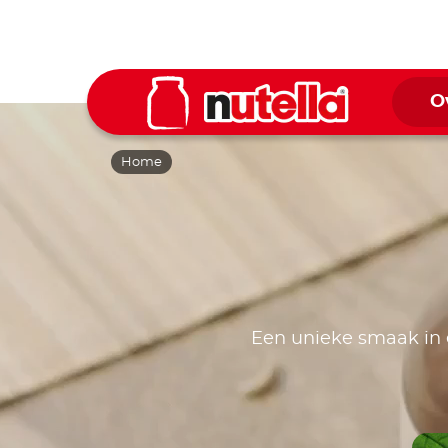
O
Home
Een unieke smaak in 