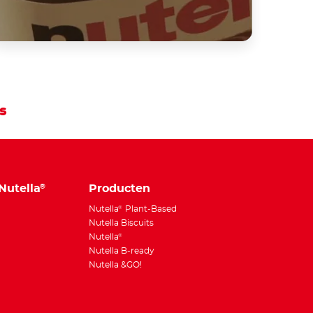
s
Nutella
Producten
®
Nutella
Plant-Based
®
Nutella Biscuits
Nutella
®
Nutella B-ready
Nutella &GO!