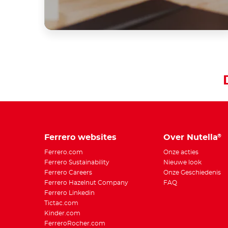
Ferrero websites
Over Nutella
®
Ferrero.com
Onze acties
Ferrero Sustainability
Nieuwe look
Ferrero Careers
Onze Geschiedenis
Ferrero Hazelnut Company
FAQ
Ferrero Linkedin
Tictac.com
Kinder.com
FerreroRocher.com