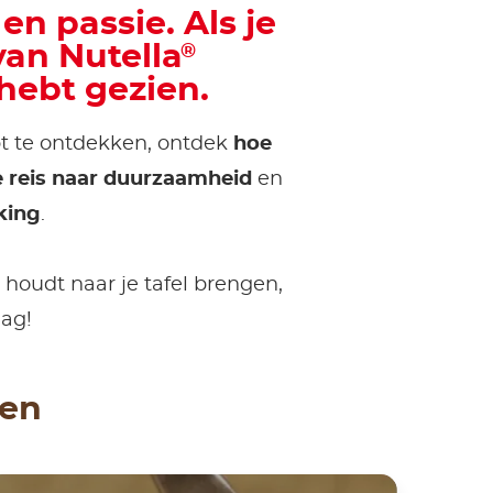
en passie. Als je
van Nutella
®
hebt gezien.
pt te ontdekken, ontdek
hoe
 reis naar duurzaamheid
en
king
.
 houdt naar je tafel brengen,
dag!
ken