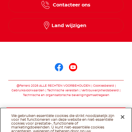
Contacteer ons
Land wijzigen
Volg ons op
Volg ons op faceb
Volg ons op yo
@Ferrero 2026 ALLE RECHTEN VOORBEHOUDEN
Cookiesbeleid
Gebruiksvoorwaarden
Technische vereisten
Vertrouwelijkheidsbeleid
Technische en organisatorische beveiligingsmaatregelen
We gebruiken essentiële cookies die strikt noodzakelijk zijn
voor het functioneren van deze website en niet-essentiële
cookies voor prestatie-, functionele of
marketingdoeleinden. U kunt niet-essentiële cookies
accepteren, weigeren of beheren door op uw