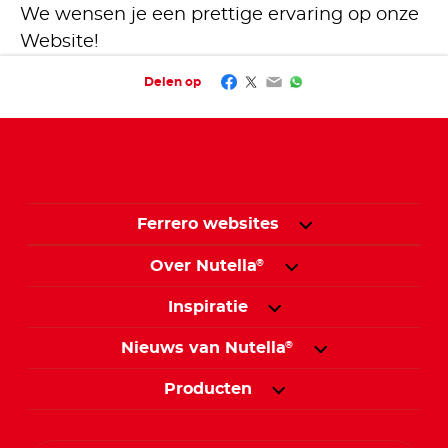
We wensen je een prettige ervaring op onze
Website!
Facebook
Twitter
Email
WhatsApp
Delen op
Ferrero websites
Over Nutella
®
Inspiratie
Nieuws van Nutella
®
Producten