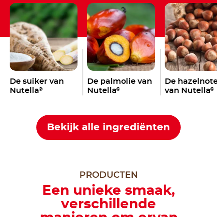
De suiker van
De palmolie van
De hazelnot
Nutella
Nutella
van Nutella
®
®
®
Bekijk alle ingrediënten
PRODUCTEN
Een unieke smaak,
verschillende