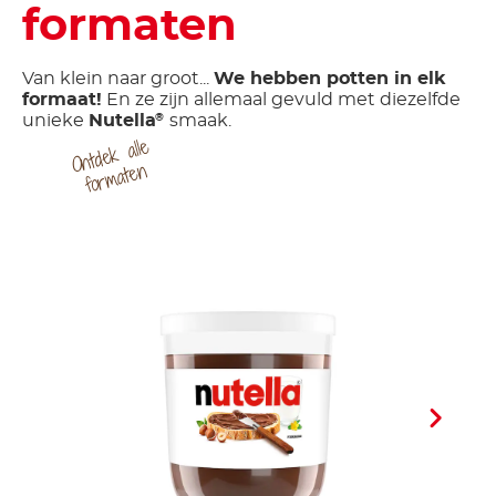
formaten
Van klein naar groot...
We hebben potten in elk
formaat!
En ze zijn allemaal gevuld met diezelfde
unieke
Nutella
smaak.
®
O
ntd
ek
all
e
for
mat
e
n