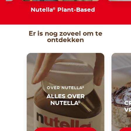
s
Nutella
®
Plant-Based
Er is nog zoveel om te
ontdekken
®
OVER NUTELLA
ALLES OVER
NUTELLA
®
C
V