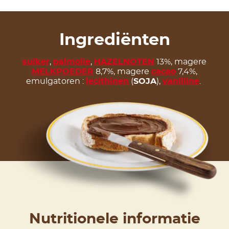
Ingrediënten
suiker
,
palmolie
,
HAZELNOTEN
13%, magere
MELKPOEDER
8,7%, magere
cacao
7,4%,
emulgatoren :
lecithinen
(
SOJA
),
vanilline
.
Nutritionele informatie