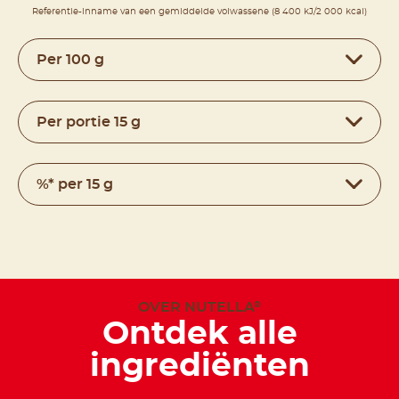
Referentie-inname van een gemiddelde volwassene (8 400 kJ/2 000 kcal)
Per 100 g
Per portie 15 g
%* per 15 g
OVER NUTELLA
®
Ontdek alle
ingrediënten