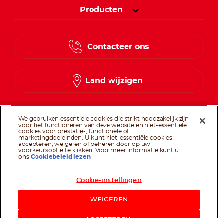
Producten
Contacteer ons
Land wijzigen
We gebruiken essentiële cookies die strikt noodzakelijk zijn
voor het functioneren van deze website en niet-essentiële
Volg ons op
cookies voor prestatie-, functionele of
marketingdoeleinden. U kunt niet-essentiële cookies
accepteren, weigeren of beheren door op uw
voorkeursoptie te klikken. Voor meer informatie kunt u
ons
Cookiebeleid lezen
.
Volg ons op faceb
Volg ons op yo
Cookie-instellingen
@Ferrero 2026 ALLE RECHTEN VOORBEHOUDEN
Cookiesbeleid
Gebruiksvoorwaarden
Technische vereisten
Vertrouwelijkheidsbeleid
Technische en organisatorische beveiligingsmaatregelen
WEIGEREN