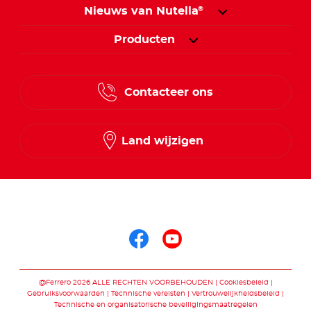
Nieuws van Nutella
®
Producten
Contacteer ons
Land wijzigen
Volg ons op
Volg ons op faceb
Volg ons op yo
@Ferrero 2026 ALLE RECHTEN VOORBEHOUDEN
Cookiesbeleid
Gebruiksvoorwaarden
Technische vereisten
Vertrouwelijkheidsbeleid
Technische en organisatorische beveiligingsmaatregelen