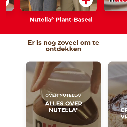
s
Nutella
®
Plant-Based
Er is nog zoveel om te
ontdekken
®
OVER NUTELLA
ALLES OVER
NUTELLA
®
C
V