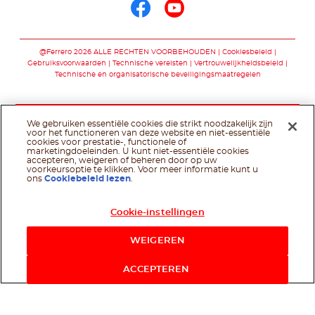
Volg ons op faceb
Volg ons op yo
@Ferrero 2026 ALLE RECHTEN VOORBEHOUDEN
Cookiesbeleid
Gebruiksvoorwaarden
Technische vereisten
Vertrouwelijkheidsbeleid
Technische en organisatorische beveiligingsmaatregelen
We gebruiken essentiële cookies die strikt noodzakelijk zijn
voor het functioneren van deze website en niet-essentiële
cookies voor prestatie-, functionele of
marketingdoeleinden. U kunt niet-essentiële cookies
accepteren, weigeren of beheren door op uw
voorkeursoptie te klikken. Voor meer informatie kunt u
ons
Cookiebeleid lezen
.
Cookie-instellingen
WEIGEREN
ACCEPTEREN