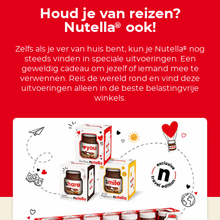
Houd je van reizen?
Nutella
ook!
®
Zelfs als je ver van huis bent, kun je Nutella
nog
®
steeds vinden in speciale uitvoeringen. Een
geweldig cadeau om jezelf of iemand mee te
verwennen. Reis de wereld rond en vind deze
uitvoeringen alleen in de beste belastingvrije
winkels.