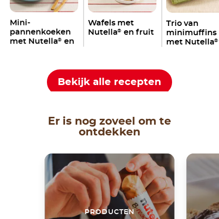
Mini-
Wafels met
Trio van
pannenkoeken
Nutella
en fruit
minimuffins
®
met Nutella
en
met Nutella
®
®
fruit
Bekijk alle recepten
Er is nog zoveel om te
ontdekken
PRODUCTEN