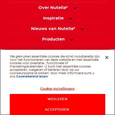
Over Nutella
®
Inspiratie
Nieuws van Nutella
®
Producten
We gebruiken essentiële cookies die strikt noodzakelijk zijn
Contacteer ons
voor het functioneren van deze website en niet-essentiële
cookies voor prestatie-, functionele of
marketingdoeleinden. U kunt niet-essentiële cookies
accepteren, weigeren of beheren door op uw
voorkeursoptie te klikken. Voor meer informatie kunt u
Land wijzigen
ons
Cookiebeleid lezen
.
Cookie-instellingen
WEIGEREN
Volg ons op
ACCEPTEREN