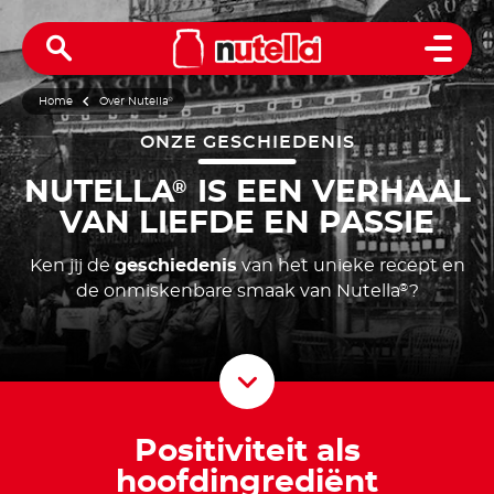
Open 
Home
Over Nutella
®
ONZE GESCHIEDENIS
NUTELLA
IS EEN VERHAAL
®
VAN LIEFDE EN PASSIE
Ken jij de
geschiedenis
van het unieke recept en
de onmiskenbare smaak van Nutella
?
®
Scroll D
Positiviteit als
hoofdingrediënt