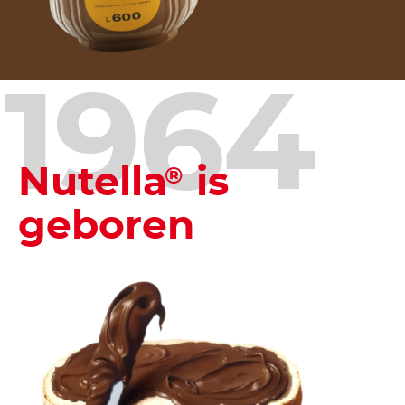
1964
Nutella
is
®
geboren