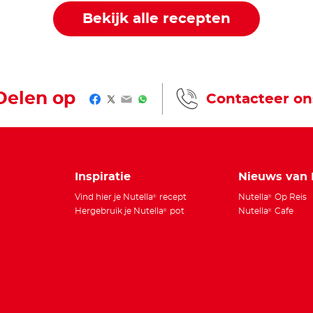
Bekijk alle recepten
Delen op
Contacteer on
Facebook
Twitter
Email
WhatsApp
Inspiratie
Nieuws van 
Vind hier je Nutella
recept
Nutella
Op Reis
®
®
Hergebruik je Nutella
pot
Nutella
Cafe
®
®