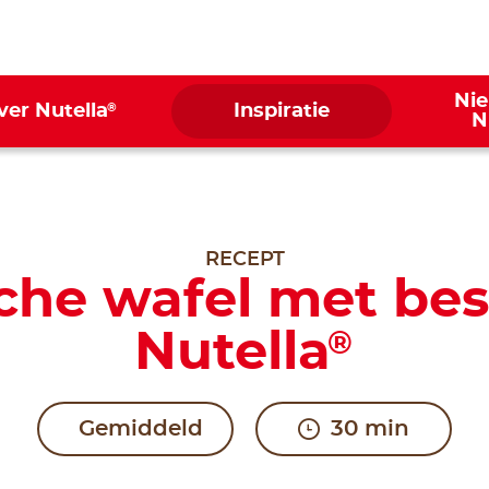
Ni
®
ver Nutella
Inspiratie
N
RECEPT
che wafel met be
Nutella
®
Gemiddeld
30 min