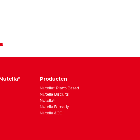
s
Nutella
Producten
®
Nutella
Plant-Based
®
Nutella Biscuits
Nutella
®
Nutella B-ready
Nutella &GO!