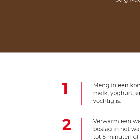
60 g Nut
Meng in een kom
melk, yoghurt, e
vochtig is.
Verwarm een wafe
beslag in het wa
tot 5 minuten of