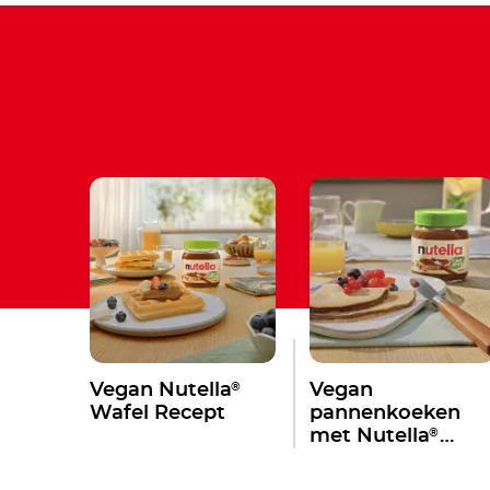
®
Vegan Nutella
Vegan
Wafel Recept
pannenkoeken
®
met Nutella
Plant-Based