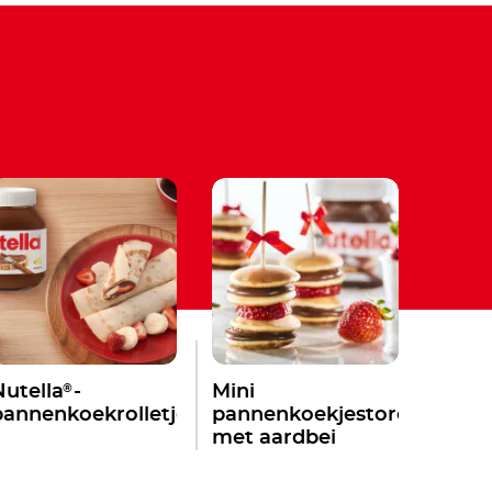
®
Nutella
-
Mini
pannenkoekrolletjes
pannenkoekjestoren
met aardbei