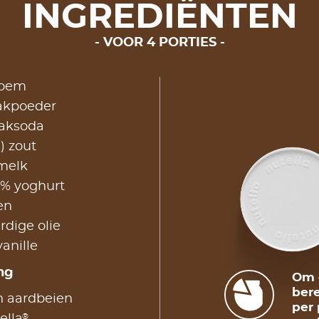
INGREDIËNTEN
VOOR 4 PORTIES
loem
bakpoeder
 baksoda
l) zout
melk
2% yoghurt
en
rdige olie
vanille
ng
Om d
bere
n aardbeien
per 
®