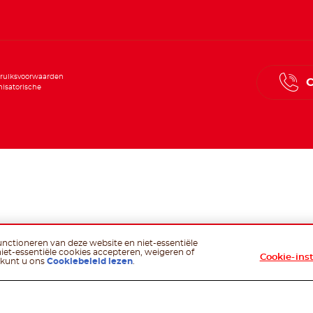
ruiksvoorwaarden
C
isatorische
functioneren van deze website en niet-essentiële
niet-essentiële cookies accepteren, weigeren of
Cookie-ins
 kunt u ons
Cookiebeleid lezen
.