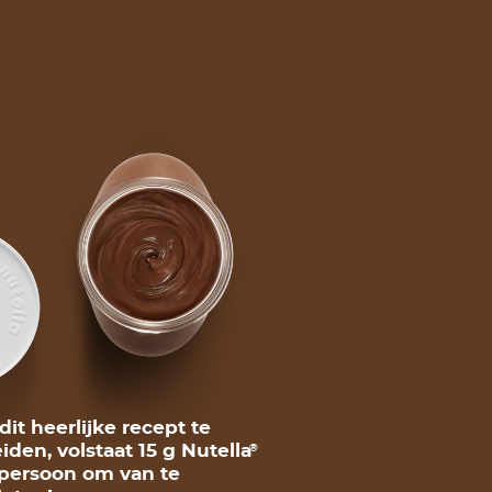
it heerlijke recept te
iden, volstaat 15 g Nutella
®
persoon om van te