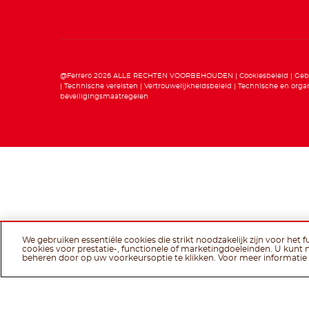
@Ferrero 2026 ALLE RECHTEN VOORBEHOUDEN
Cookiesbeleid
Geb
Technische vereisten
Vertrouwelijkheidsbeleid
Technische en organ
beveiligingsmaatregelen
We gebruiken essentiële cookies die strikt noodzakelijk zijn voor het 
cookies voor prestatie-, functionele of marketingdoeleinden. U kunt 
beheren door op uw voorkeursoptie te klikken. Voor meer informatie