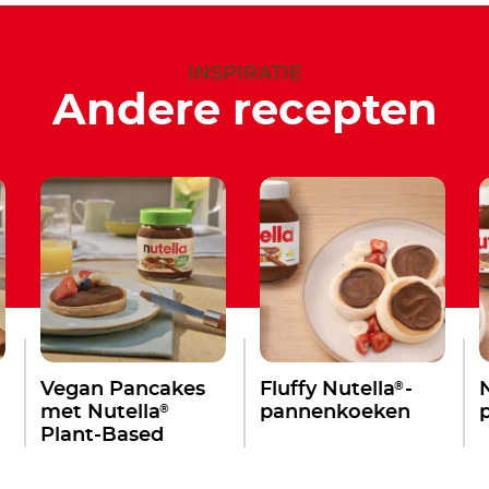
INSPIRATIE
Andere recepten
®
Vegan Pancakes
Fluffy Nutella
-
®
met Nutella
pannenkoeken
Plant-Based