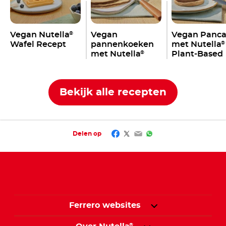
Vegan Nutella
Vegan
Vegan Panca
®
Wafel Recept
pannenkoeken
met Nutella
®
met Nutella
Plant-Based
®
Plant-Based
Bekijk alle recepten
Facebook
Twitter
Email
WhatsApp
Delen op
Ferrero websites
®