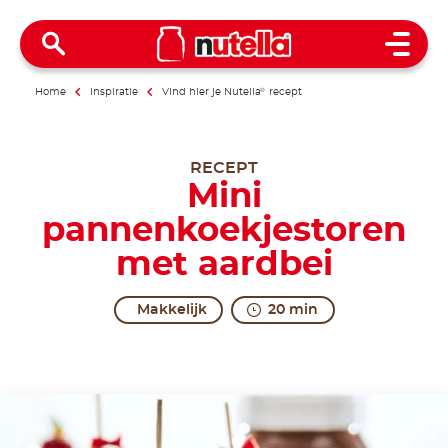
Open 
Home
Inspiratie
Vind hier je Nutella
®
recept
RECEPT
Mini
pannenkoekjestoren
met aardbei
Makkelijk
20 min