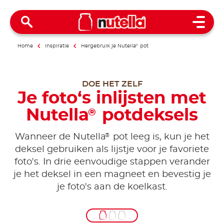
Open 
Home
Inspiratie
Hergebruik je Nutella
®
pot
DOE HET ZELF
Je foto‘s inlijsten met
Nutella
potdeksels
®
®
Wanneer de Nutella
pot leeg is, kun je het
deksel gebruiken als lijstje voor je favoriete
foto's. In drie eenvoudige stappen verander
je het deksel in een magneet en bevestig je
je foto's aan de koelkast.