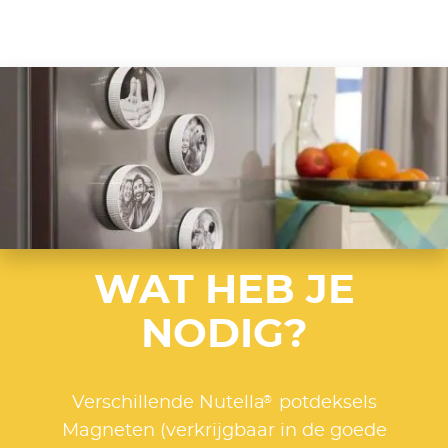
WAT HEB JE
NODIG?
®
Verschillende Nutella
potdeksels
Magneten (verkrijgbaar in de goede