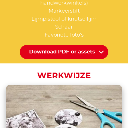
handwerkwinkels)
Markeerstift
Lijmpistool of knutsellijm
Schaar
Favoriete foto's
Download PDF or assets
WERKWIJZE