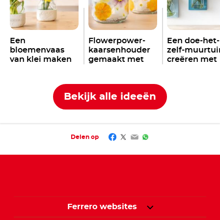
Een
Flowerpower-
Een doe-het-
bloemenvaas
kaarsenhouder
zelf-muurtui
van klei maken
gemaakt met
creëren met
met een
Nutella
potten
Nutella
pot
®
®
Nutella
pot
®
Bekijk alle ideeën
Facebook
Twitter
Email
WhatsApp
Delen op
Ferrero websites