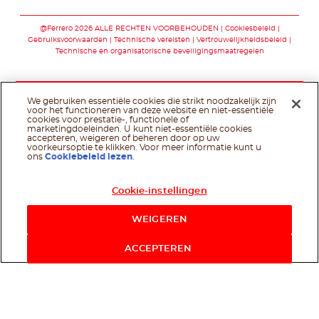
Volg ons op faceb
Volg ons op yo
@Ferrero 2026 ALLE RECHTEN VOORBEHOUDEN
Cookiesbeleid
Gebruiksvoorwaarden
Technische vereisten
Vertrouwelijkheidsbeleid
Technische en organisatorische beveiligingsmaatregelen
We gebruiken essentiële cookies die strikt noodzakelijk zijn
voor het functioneren van deze website en niet-essentiële
cookies voor prestatie-, functionele of
marketingdoeleinden. U kunt niet-essentiële cookies
accepteren, weigeren of beheren door op uw
voorkeursoptie te klikken. Voor meer informatie kunt u
ons
Cookiebeleid lezen
.
Cookie-instellingen
WEIGEREN
ACCEPTEREN