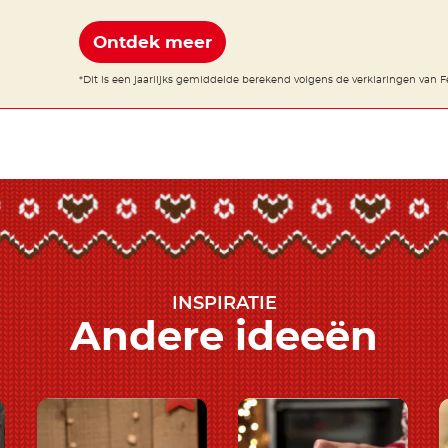
Ontdek meer
*Dit is een jaarlijks gemiddelde berekend volgens de verklaringen van Fe
INSPIRATIE
Andere ideeën