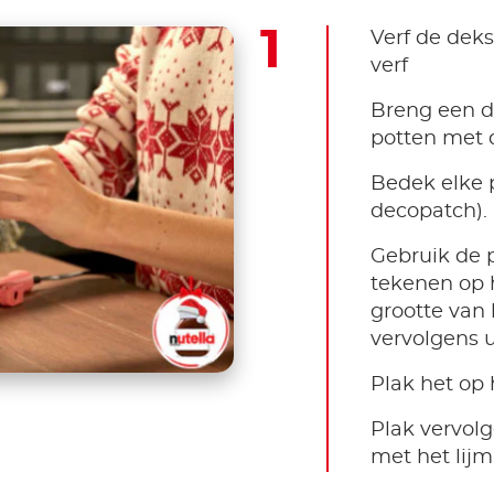
Verf de deks
verf
Breng een d
potten met d
Bedek elke p
decopatch).
Gebruik de p
tekenen op h
grootte van 
vervolgens u
Plak het op 
Plak vervolg
met het lijm