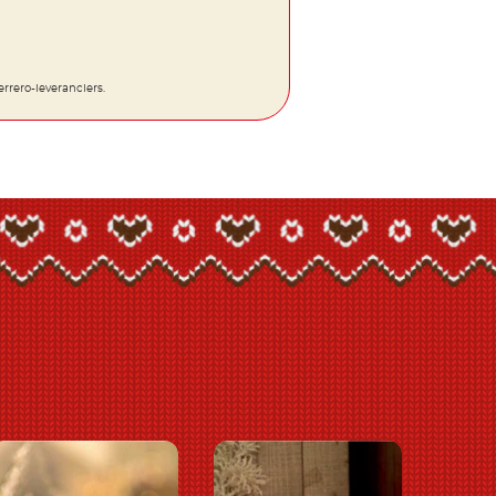
rrero-leveranciers.