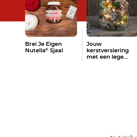
Brei Je Eigen
Jouw
®
Nutella
Sjaal
kerstversiering
met een lege
®
Nutella
pot
®