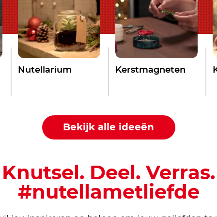
Nutellarium
Kerstmagneten
Bekijk alle ideeën
Knutsel. Deel. Verras.
#nutellametliefde