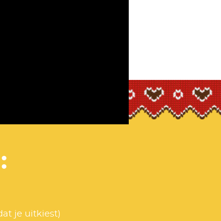
:
t je uitkiest)