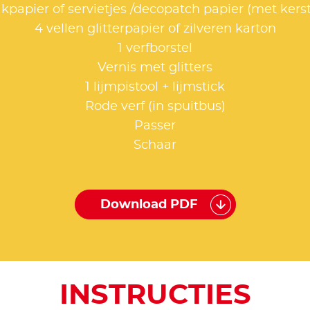
akpapier of servietjes /decopatch papier (met kers
4 vellen glitterpapier of zilveren karton
1 verfborstel
Vernis met glitters
1 lijmpistool + lijmstick
Rode verf (in spuitbus)
Passer
Schaar
Download PDF
INSTRUCTIES