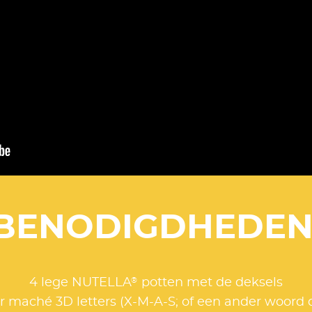
BENODIGDHEDEN
®
4 lege NUTELLA
potten met de deksels
r maché 3D letters (X-M-A-S; of een ander woord da