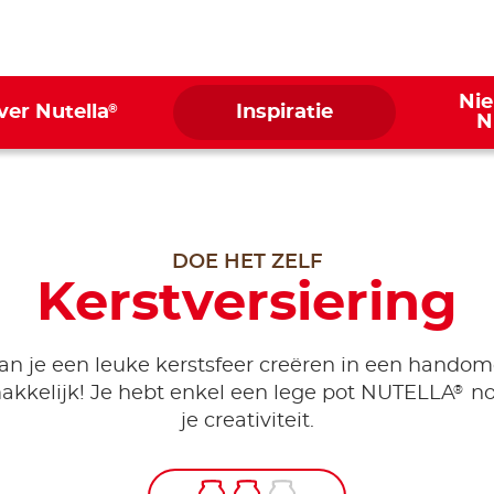
Ni
®
ver Nutella
Inspiratie
N
DOE HET ZELF
Kerstversiering
an je een leuke kerstsfeer creëren in een handom
®
kkelijk! Je hebt enkel een lege pot NUTELLA
nod
je creativiteit.