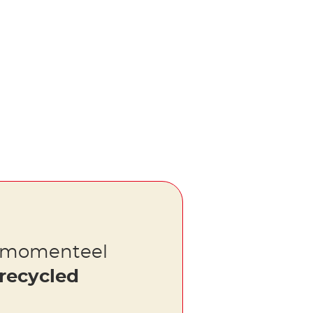
® momenteel
erecycled