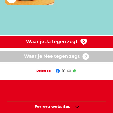
Waar je Ja tegen zegt
Waar je Nee tegen zegt
Facebook
Twitter
Email
WhatsApp
Delen op
Ferrero websites