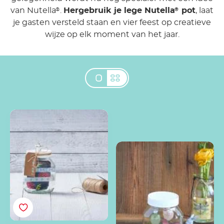
van Nutella
.
Hergebruik je lege Nutella
pot
, laat
®
®
je gasten versteld staan en vier feest op creatieve
wijze op elk moment van het jaar.
Een unieke
Nutella<sup>®</sup>
cadeaupot maken
Nutella<sup>®</sup>
Paaspot versierd met
vlinders & eieren