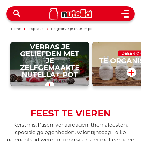
Open 
Home
Inspiratie
Hergebruik je Nutella
®
pot
IDEEËN OM
VERRAS JE
GELIEFDEN MET
IDEEËN O
JE
TE ORGANI
ZELFGEMAAKTE
NUTELLA® POT
FEEST TE VIEREN
Kerstmis, Pasen, verjaardagen, themafeesten,
speciale gelegenheden, Valentijnsdag... elke
gelegenheid wordt nu nog specialer met een idee