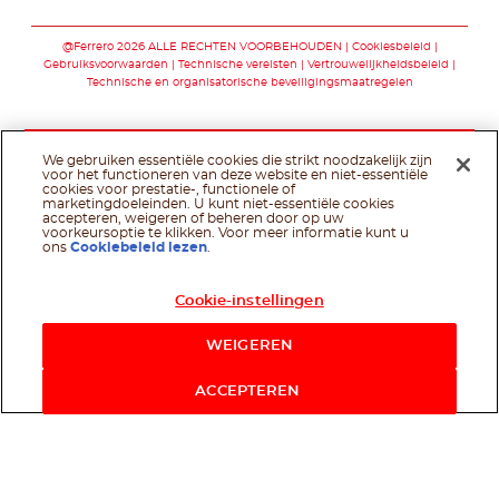
Volg ons op faceb
Volg ons op yo
@Ferrero 2026 ALLE RECHTEN VOORBEHOUDEN
Cookiesbeleid
Gebruiksvoorwaarden
Technische vereisten
Vertrouwelijkheidsbeleid
Technische en organisatorische beveiligingsmaatregelen
We gebruiken essentiële cookies die strikt noodzakelijk zijn
voor het functioneren van deze website en niet-essentiële
cookies voor prestatie-, functionele of
marketingdoeleinden. U kunt niet-essentiële cookies
accepteren, weigeren of beheren door op uw
voorkeursoptie te klikken. Voor meer informatie kunt u
ons
Cookiebeleid lezen
.
Cookie-instellingen
WEIGEREN
ACCEPTEREN