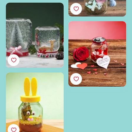
Maak een sneeuwbol in
een
Nutella<sup>®</sup>
Een pot vol liefde
pot
Je eigen
Nutella<sup>®</sup>
paashaas maken