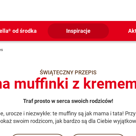
ella
od środka
Inspiracje
Ak
®
es
ŚWIĄTECZNY PRZEPIS
na muffinki z kremem
Traf prosto w serca swoich rodziców!
e, urocze i niezwykłe: te muffiny są jak mama i tata! Przyg
okaż swoim rodzicom, jak bardzo są dla Ciebie wyjątkow