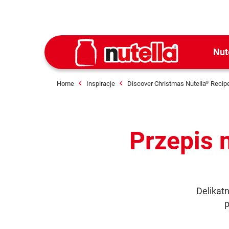
Nut
Home
Inspiracje
Discover Christmas Nutella
Recip
®
Przepis 
Delikatn
p