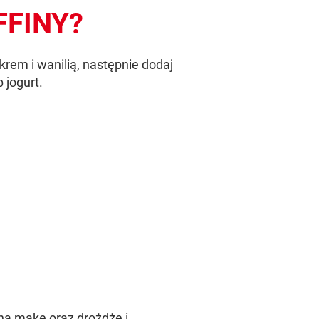
FFINY?
ukrem i wanilią, następnie dodaj
b jogurt.
ną mąkę oraz drożdże i