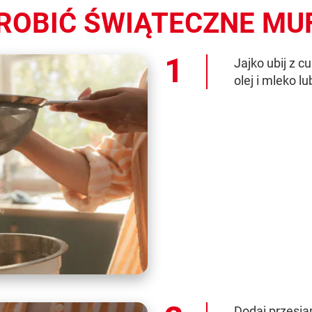
ROBIĆ ŚWIĄTECZNE MU
Jajko ubij z c
olej i mleko lu
Dodaj przesia