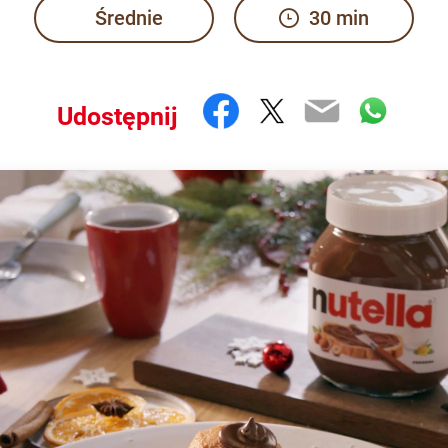
Średnie
30 min
Facebook
Twitter
Email
What
Udostępnij