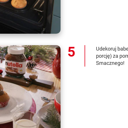
Udekoruj bab
porcję) za po
Smacznego!