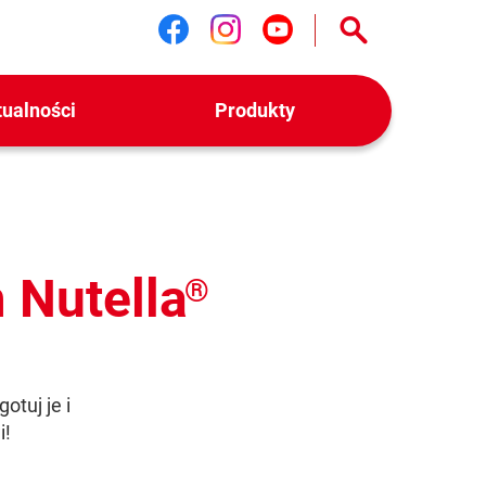
Śledź nas na facebook
Śledź nas na instag
Śledź nas na yo
tualności
Produkty
 Nutella
®
otuj je i
i!