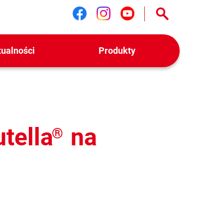
Śledź nas na facebook
Śledź nas na instag
Śledź nas na yo
tualności
Produkty
tella
na
®