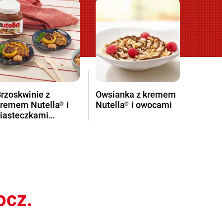
rzoskwinie z
Owsianka z kremem
kremem Nutella
i
Nutella
i owocami
®
®
ciasteczkami
Amaretti
ocz.