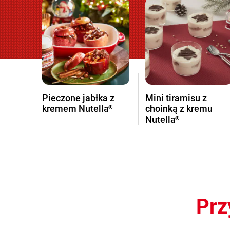
Pieczone jabłka z
Mini tiramisu z
kremem Nutella
choinką z kremu
®
Nutella
®
Prz