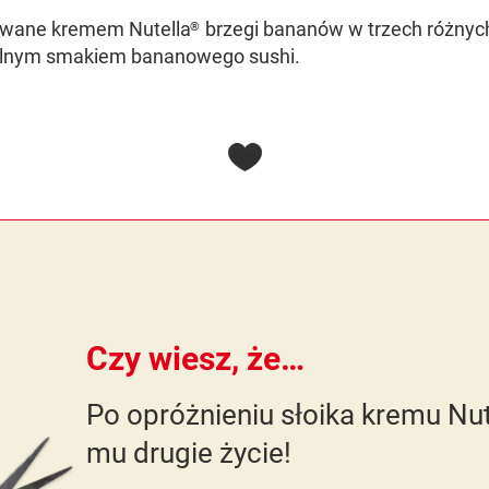
wane kremem Nutella
brzegi bananów w trzech różnyc
®
nalnym smakiem bananowego sushi.
Czy wiesz, że…
Po opróżnieniu słoika kremu N
mu drugie życie!