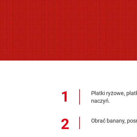
Płatki ryżowe, pła
naczyń.
Obrać banany, pos