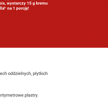
pis, wystarczy 15 g kremu
lla
na 1 porcję!
®
ech oddzielnych, płytkich
entymetrowe plastry.