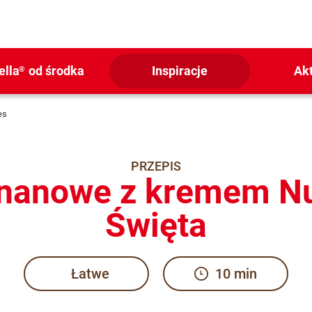
ella
od środka
Inspiracje
Ak
®
es
PRZEPIS
nanowe z kremem Nu
Święta
Łatwe
10 min