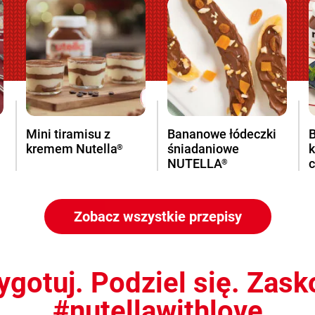
Mini tiramisu z
Bananowe łódeczki
B
kremem Nutella
śniadaniowe
®
NUTELLA
®
Zobacz wszystkie przepisy
ygotuj. Podziel się. Zask
#nutellawithlove