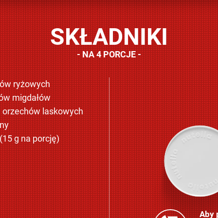
SKŁADNIKI
NA 4 PORCJE
tków ryżowych
tków migdałów
h orzechów laskowych
ny
(15 g na porcję)
Aby 