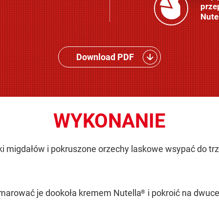
prze
Nute
Download PDF
WYKONANIE
tki migdałów i pokruszone orzechy laskowe wsypać do trz
marować je dookoła kremem Nutella
i pokroić na dwuc
®