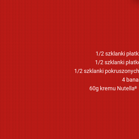
1/2 szklanki pła
1/2 szklanki pła
1/2 szklanki pokruszonyc
4 bana
60g kremu Nutella
®