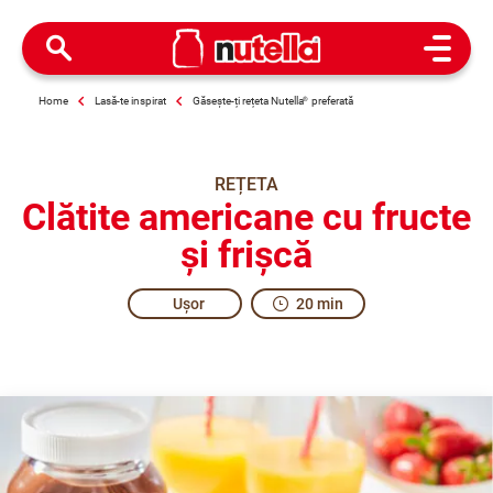
Open M
Home
Lasă-te inspirat
Găsește-ți rețeta Nutella
®
preferată
REȚETA
Clătite americane cu fructe
și frișcă
Ușor
20 min