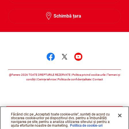
Schimbă țara
Urmărește-ne
Urmărește-ne faceboo
Urmărește-ne twitt
Urmărește-ne 
@Ferrero 2026 TOATE DREPTURILE REZERVATE
Politica privind cookie-urile
Termeni și
condiții
Cerințe tehnice
Politica de confidențialitate
Contact
Făcând clic pe „Acceptați toate cookie-urile”, sunteți de acord cu
stocarea cookie-urilor pe dispozitivul dvs. pentru a îmbunătăți
navigarea pe site, pentru a analiza utilizarea site-ului și pentru a
ajuta eforturile noastre de marketing.
Politica de cookie-uri