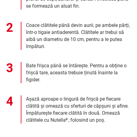
se formează un aluat fin.
Coace clătitele până devin aurii, pe ambele părți,
într-o tigaie antiaderentă. Clătitele ar trebui să
aibă un diametru de 10 cm, pentru a le putea
împături.
Bate frișca până se întărește. Pentru a obține o
frișcă tare, aceasta trebuie ținută înainte la
figider.
Așază aproape o lingură de frișcă pe fiecare
clătită și ornează cu sferturi de căpșuni și afine.
Împăturește fiecare clătită în două. Ornează
clătitele cu Nutella
, folosind un poș.
®