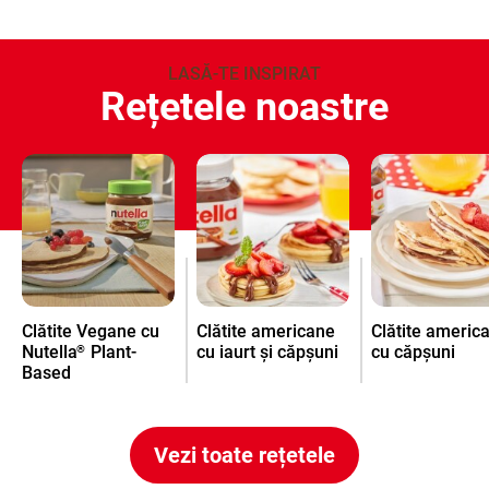
LASĂ-TE INSPIRAT
Rețetele noastre
Clătite Vegane cu
Clătite americane
Clătite americ
Nutella
Plant-
cu iaurt și căpșuni
cu căpșuni
®
Based
Vezi toate rețetele