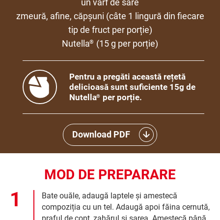
un vârf de sare
zmeură, afine, căpșuni (câte 1 lingură din fiecare
tip de fruct per porție)
Nutella
(15 g per porție)
®
Pentru a pregăti această rețetă
delicioasă sunt suficiente 15g de
Nutella
per porție.
®
Download PDF
MOD DE PREPARARE
Bate ouăle, adaugă laptele și amestecă
compoziția cu un tel. Adaugă apoi făina cernută,
praful de copt, zahărul și sarea. Amestecă până