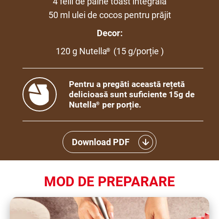
4 felii de pâine toast integrală
50 ml ulei de cocos pentru prăjit
Decor:
120 g Nutella
(15 g/porție )
®
Pentru a pregăti această rețetă
delicioasă sunt suficiente 15g de
Nutella
per porție.
®
Download PDF
MOD DE PREPARARE