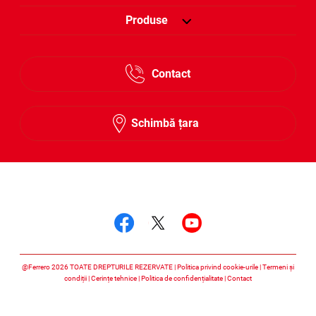
Produse
Contact
Schimbă țara
Urmărește-ne
Urmărește-ne faceboo
Urmărește-ne twitt
Urmărește-ne 
@Ferrero 2026 TOATE DREPTURILE REZERVATE
Politica privind cookie-urile
Termeni și
condiții
Cerințe tehnice
Politica de confidențialitate
Contact