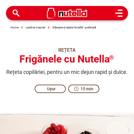
Open M
Home
Lasă-te inspirat
Găsește-ți rețeta Nutella
®
preferată
REȚETA
Frigănele cu Nutella
®
Rețeta copilăriei, pentru un mic dejun rapid și dulce.
Ușor
15 min