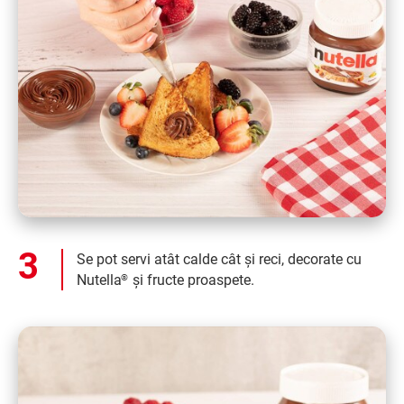
Se pot servi atât calde cât și reci, decorate cu
Nutella
și fructe proaspete.
®