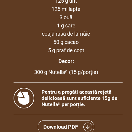
125 g unt
125 ml lapte
3 ouă
1 g sare
coajă rasă de lămâie
50 g cacao
5 g praf de copt
Decor:
300 g Nutella
(15 g/porție)
®
Pentru a pregăti această rețetă
delicioasă sunt suficiente 15g de
Nutella
per porție.
®
Download PDF