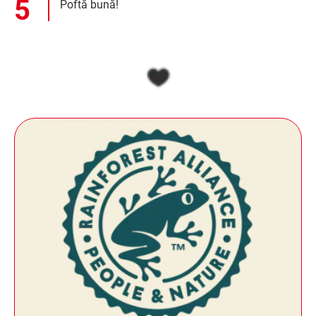
Poftă bună!