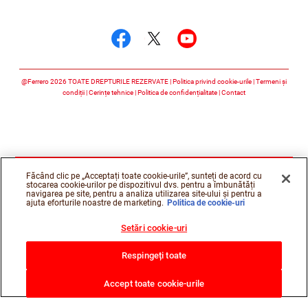
Urmărește-ne
Urmărește-ne faceboo
Urmărește-ne twitt
Urmărește-ne 
@Ferrero 2026 TOATE DREPTURILE REZERVATE
Politica privind cookie-urile
Termeni și
condiții
Cerințe tehnice
Politica de confidențialitate
Contact
Făcând clic pe „Acceptați toate cookie-urile”, sunteți de acord cu
stocarea cookie-urilor pe dispozitivul dvs. pentru a îmbunătăți
navigarea pe site, pentru a analiza utilizarea site-ului și pentru a
ajuta eforturile noastre de marketing.
Politica de cookie-uri
Setări cookie-uri
Respingeți toate
Accept toate cookie-urile