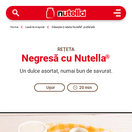
Open M
Home
Lasă-te inspirat
Găsește-ți rețeta Nutella
®
preferată
REȚETA
Negresă cu Nutella
®
Un dulce asortat, numai bun de savurat.
Ușor
20 min